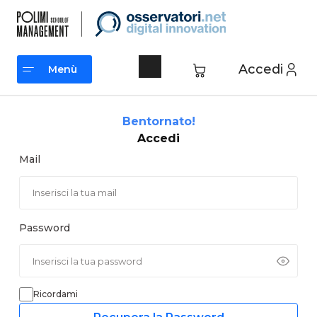
Vai
al
contenuto
Accedi
Menù
Menù
Bentornato!
Accedi
Mail
Password
Ricordami