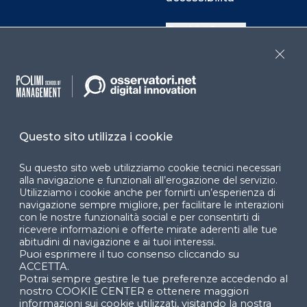
Cookie Center
Close
Facebook
LinkedIn
Instag
Questo sito utilizza i cookie
YouTube
X
Su questo sito web utilizziamo cookie tecnici necessari
alla navigazione e funzionali all’erogazione del servizio.
Utilizziamo i cookie anche per fornirti un’esperienza di
navigazione sempre migliore, per facilitare le interazioni
con le nostre funzionalità social e per consentirti di
ricevere informazioni e offerte mirate aderenti alle tue
abitudini di navigazione e ai tuoi interessi.
Puoi esprimere il tuo consenso cliccando su
© 2024 Copyright © Politecnico di Milano Dipartimento
ACCETTA.
di Ingegneria Gestionale
Potrai sempre gestire le tue preferenze accedendo al
nostro COOKIE CENTER e ottenere maggiori
informazioni sui cookie utilizzati, visitando la nostra