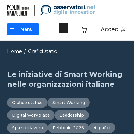
Vai
al
contenuto
Accedi
Menù
Menù
Home
/
Grafici statici
Le iniziative di Smart Working
nelle organizzazioni italiane
Grafico statico
Smart Working
Digital workplace
Leadership
Spazi di lavoro
Febbraio 2026
4 grafici