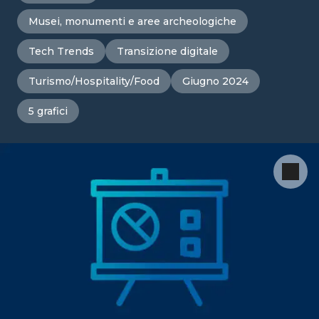
Musei, monumenti e aree archeologiche
Tech Trends
Transizione digitale
Turismo/Hospitality/Food
Giugno 2024
5 grafici