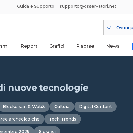
Guida e Supporto
supporto@osservatori.net
Ovunq
mmi
Report
Grafici
Risorse
News
di nuove tecnologie
Blockchain & Web3
Cultura
Digital Content
ree archeologiche
Tech Trends
vembre 2025
6 grafici