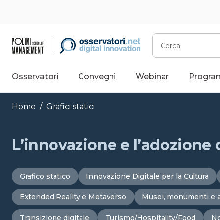
Vai
al
contenuto
Cerca
Osservatori
Convegni
Webinar
Progra
Home
/
Grafici statici
L’innovazione e l’adozione 
Grafico statico
Innovazione Digitale per la Cultura
Extended Reality e Metaverso
Musei, monumenti e a
Transizione digitale
Turismo/Hospitality/Food
No