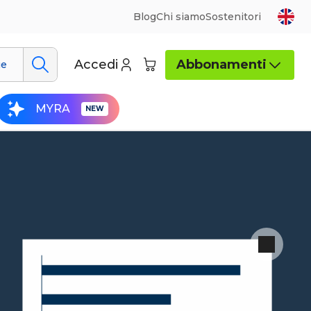
Blog
Chi siamo
Sostenitori
Accedi
Abbonamenti
ue
MYRA