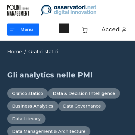
Vai
al
contenuto
Accedi
Menù
Menù
Home
/
Grafici statici
Gli analytics nelle PMI
Grafico statico
Data & Decision Intelligence
Business Analytics
Data Governance
Data Literacy
Data Management & Architecture