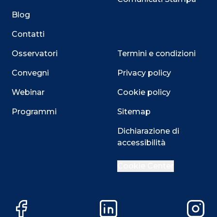
Blog
Contatti
Osservatori
Termini e condizioni
Convegni
Privacy policy
Webinar
Cookie policy
Programmi
Sitemap
Dichiarazione di
Close
accessibilità
Cookie Center
Questo sito utilizza i cookie
Su questo sito web utilizziamo cookie tecnici necessari
Facebook
LinkedIn
Instag