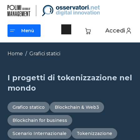
Vai
al
contenuto
Accedi
Menù
Menù
Home
/
Grafici statici
I progetti di tokenizzazione nel
mondo
Grafico statico
Blockchain & Web3
Blockchain for business
Scenario Internazionale
Tokenizzazione