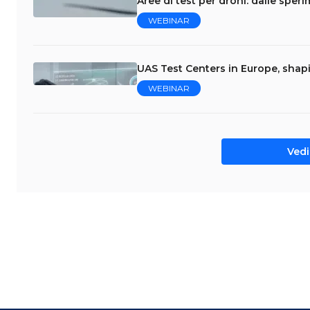
Aree di test per droni: dalle speri
WEBINAR
UAS Test Centers in Europe, shap
WEBINAR
Vedi 