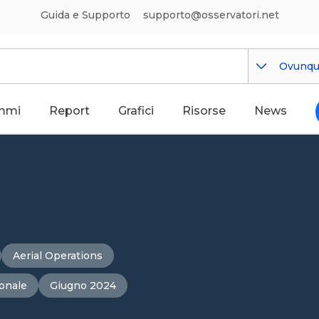
Guida e Supporto
supporto@osservatori.net
Ovunq
mmi
Report
Grafici
Risorse
News
Aerial Operations
ionale
Giugno 2024