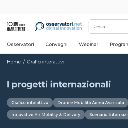
Vai
al
contenuto
Cerca
Osservatori
Convegni
Webinar
Progra
Home
/
Grafici interattivi
I progetti internazionali
Grafico interattivo
Droni e Mobilità Aerea Avanzata
Innovative Air Mobility & Delivery
Scenario Internaz