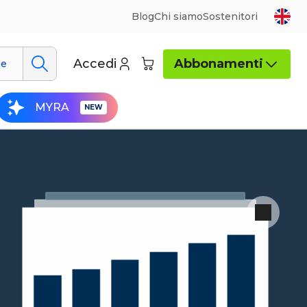
Blog
Chi siamo
Sostenitori
Accedi
Abbonamenti
ue
MYRA