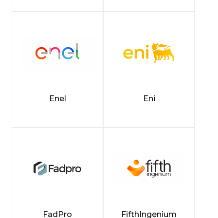
Enel
Eni
FadPro
FifthIngenium