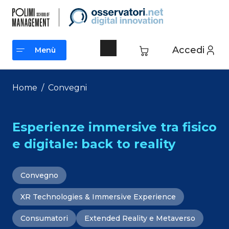
Vai
al
contenuto
Accedi
Menù
Menù
Home
/
Convegni
Esperienze immersive tra fisico
e digitale: back to reality
Convegno
XR Technologies & Immersive Experience
Consumatori
Extended Reality e Metaverso