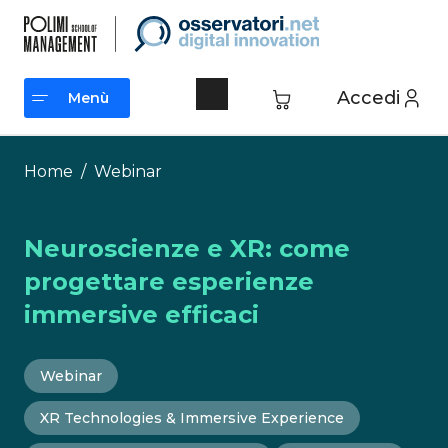
Vai
al
contenuto
Accedi
Menù
Menù
Home
/
Webinar
Neuroscienze e XR: come
progettare esperienze
immersive efficaci
Webinar
XR Technologies & Immersive Experience