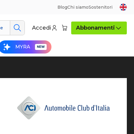
Blog
Chi siamo
Sostenitori
Accedi
Abbonamenti
ue
MYRA