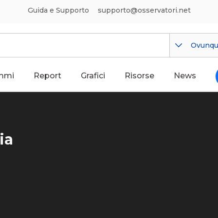
Guida e Supporto
supporto@osservatori.net
Ovunq
mmi
Report
Grafici
Risorse
News
ia