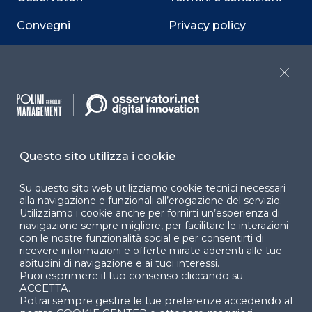
Convegni
Privacy policy
Webinar
Cookie policy
Close
Programmi
Sitemap
Dichiarazione di
accessibilità
Questo sito utilizza i cookie
Cookie Center
Su questo sito web utilizziamo cookie tecnici necessari
alla navigazione e funzionali all’erogazione del servizio.
Utilizziamo i cookie anche per fornirti un’esperienza di
navigazione sempre migliore, per facilitare le interazioni
Facebook
LinkedIn
Instag
con le nostre funzionalità social e per consentirti di
ricevere informazioni e offerte mirate aderenti alle tue
abitudini di navigazione e ai tuoi interessi.
Puoi esprimere il tuo consenso cliccando su
YouTube
X
ACCETTA.
Potrai sempre gestire le tue preferenze accedendo al