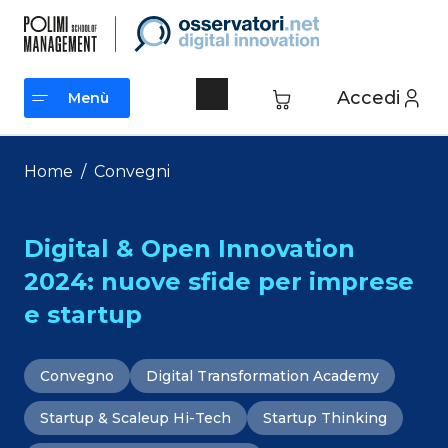
Vai
al
contenuto
Accedi
Menù
Menù
Home
/
Convegni
Digital & Open Innovation
2024: nuove sfide per imprese
e startup
Convegno
Digital Transformation Academy
Startup & Scaleup Hi-Tech
Startup Thinking