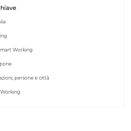
chiave
lia
ing
o Smart Working
spone
ioni, persone e città
t Working