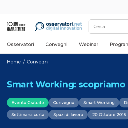
Vai
al
contenuto
Cerca
Osservatori
Convegni
Webinar
Progra
Home
/
Convegni
Smart Working: scopriamo l
Evento Gratuito
Convegno
Smart Working
Di
Settimana corta
Spazi di lavoro
20 Ottobre 2015