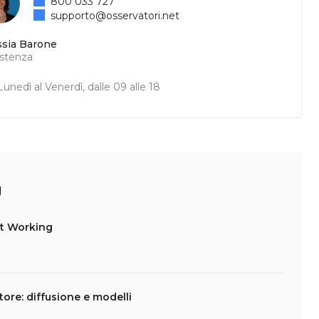
800 033 727
supporto@osservatori.net
ssia Barone
istenza
unedì al Venerdì, dalle 09 alle 18
g
rt Working
ore: diffusione e modelli