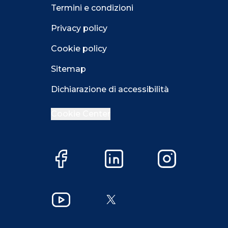
Termini e condizioni
Privacy policy
Cookie policy
Sitemap
Dichiarazione di accessibilità
Cookie Center
Facebook
LinkedIn
Instagram
Close GDPR 
Accetta
Più opzioni
Close GDPR 
YouTube
X