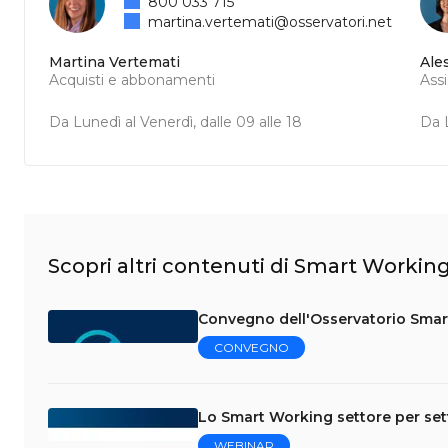
800 033 715
martina.vertemati@osservatori.net
Martina Vertemati
Ale
Acquisti e abbonamenti
Ass
Da Lunedì al Venerdì, dalle 09 alle 18
Da L
Scopri altri contenuti di Smart Workin
Convegno dell'Osservatorio Sma
CONVEGNO
Lo Smart Working settore per sett
WEBINAR