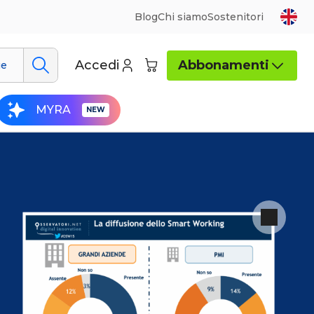
Blog
Chi siamo
Sostenitori
Accedi
Abbonamenti
ue
MYRA