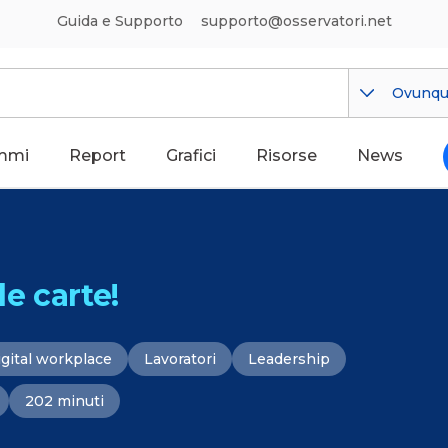
Guida e Supporto
supporto@osservatori.net
Ovunq
mmi
Report
Grafici
Risorse
News
e carte!
gital workplace
Lavoratori
Leadership
202 minuti