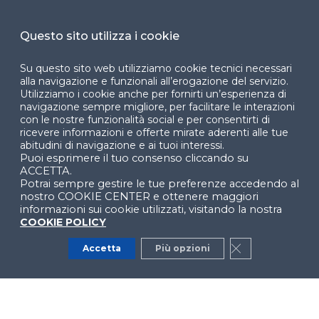
Cookie Center
Questo sito utilizza i cookie
Su questo sito web utilizziamo cookie tecnici necessari
Facebook
LinkedIn
Instag
alla navigazione e funzionali all’erogazione del servizio.
Utilizziamo i cookie anche per fornirti un’esperienza di
navigazione sempre migliore, per facilitare le interazioni
con le nostre funzionalità social e per consentirti di
ricevere informazioni e offerte mirate aderenti alle tue
YouTube
X
abitudini di navigazione e ai tuoi interessi.
Puoi esprimere il tuo consenso cliccando su
ACCETTA.
Potrai sempre gestire le tue preferenze accedendo al
nostro COOKIE CENTER e ottenere maggiori
informazioni sui cookie utilizzati, visitando la nostra
COOKIE POLICY
© 2024 Copyright © Politecnico di Milano Dipartimento
Accetta
Più opzioni
Close GDPR Co
di Ingegneria Gestionale