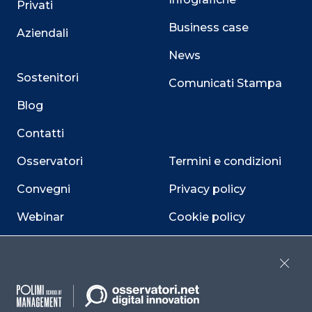
Privati
Business case
Aziendali
News
Sostenitori
Comunicati Stampa
Blog
Contatti
Osservatori
Termini e condizioni
Convegni
Privacy policy
Webinar
Cookie policy
Programmi
Sitemap
Close
Dichiarazione di
accessibilità