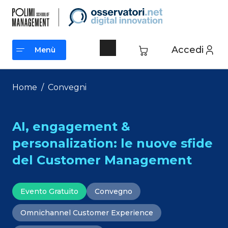
Vai
al
contenuto
Accedi
Menù
Menù
Home
/
Convegni
AI, engagement &
personalization: le nuove sfide
del Customer Management
Evento Gratuito
Convegno
Omnichannel Customer Experience