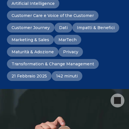
Artificial Intelligence
Customer Care e Voice of the Customer
Customer Journey
Dati
Impatti & Benefici
Marketing & Sales
MarTech
Maturità & Adozione
Privacy
Transformation & Change Management
21 Febbraio 2025
142 minuti