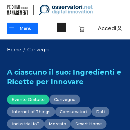
Vai
al
contenuto
Accedi
Menù
Menù
Home
/
Convegni
A ciascuno il suo: Ingredienti e
Ricette per Innovare
Evento Gratuito
Convegno
Internet of Things
Consumatori
Dati
Industrial IoT
Mercato
Smart Home