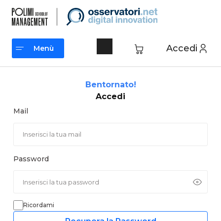
Vai
al
contenuto
Accedi
Menù
Menù
Bentornato!
Accedi
Mail
Password
Ricordami