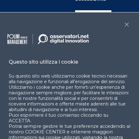
Cookie Center
Close
Facebook
LinkedIn
Instag
Questo sito utilizza i cookie
YouTube
X
Su questo sito web utilizziamo cookie tecnici necessari
alla navigazione e funzionali all’erogazione del servizio.
Utilizziamo i cookie anche per fornirti un’esperienza di
navigazione sempre migliore, per facilitare le interazioni
con le nostre funzionalità social e per consentirti di
ricevere informazioni e offerte mirate aderenti alle tue
abitudini di navigazione e ai tuoi interessi.
Puoi esprimere il tuo consenso cliccando su
© 2024 Copyright © Politecnico di Milano Dipartimento
ACCETTA.
di Ingegneria Gestionale
Potrai sempre gestire le tue preferenze accedendo al
nostro COOKIE CENTER e ottenere maggiori
informazioni sui cookie utilizzati, visitando la nostra