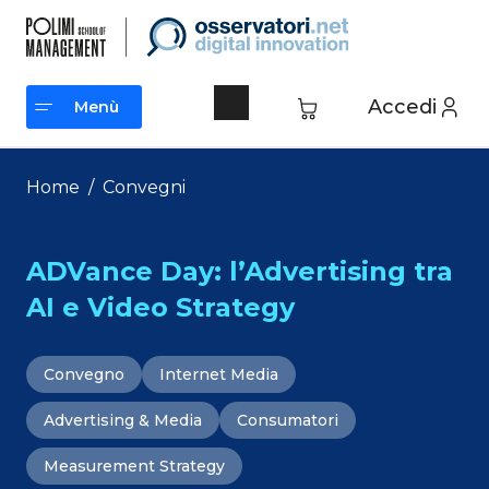
Vai
al
contenuto
Accedi
Menù
Menù
Home
/
Convegni
ADVance Day: l’Advertising tra
AI e Video Strategy
Convegno
Internet Media
Advertising & Media
Consumatori
Measurement Strategy