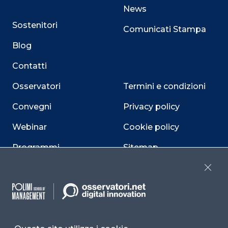
News
Sostenitori
Comunicati Stampa
Blog
Contatti
Osservatori
Termini e condizioni
Convegni
Privacy policy
Webinar
Cookie policy
Programmi
Sitemap
Dichiarazione di
Close
accessibilità
Cookie Center