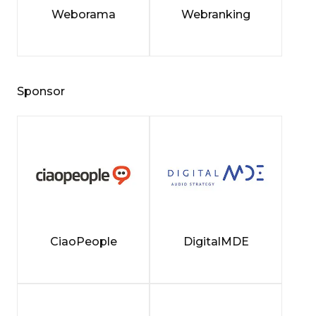
Weborama
Webranking
Sponsor
CiaoPeople
DigitalMDE