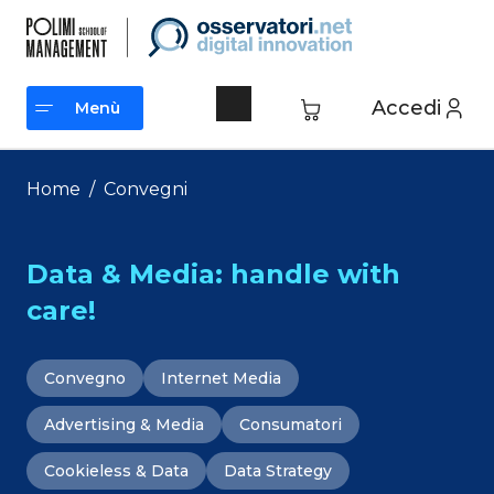
Vai
al
contenuto
Accedi
Menù
Menù
Home
/
Convegni
Data & Media: handle with
care!
Convegno
Internet Media
Advertising & Media
Consumatori
Cookieless & Data
Data Strategy