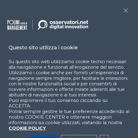
Programmi
Sitemap
Close
Dichiarazione di
accessibilità
Cookie Center
Questo sito utilizza i cookie
Su questo sito web utilizziamo cookie tecnici necessari
alla navigazione e funzionali all’erogazione del servizio.
Utilizziamo i cookie anche per fornirti un’esperienza di
Facebook
LinkedIn
Instag
navigazione sempre migliore, per facilitare le interazioni
con le nostre funzionalità social e per consentirti di
ricevere informazioni e offerte mirate aderenti alle tue
abitudini di navigazione e ai tuoi interessi.
YouTube
X
Puoi esprimere il tuo consenso cliccando su
ACCETTA.
Potrai sempre gestire le tue preferenze accedendo al
nostro COOKIE CENTER e ottenere maggiori
informazioni sui cookie utilizzati, visitando la nostra
COOKIE POLICY