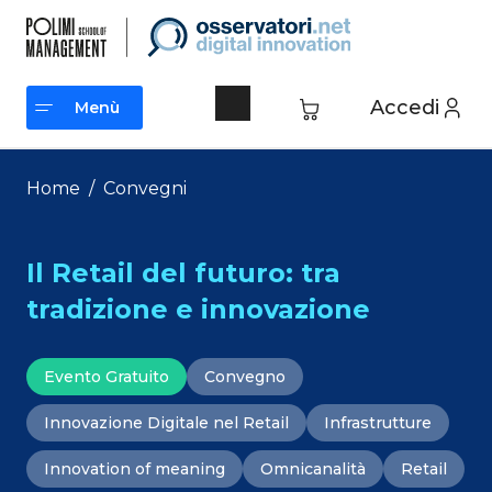
Vai
al
contenuto
Accedi
Menù
Menù
Home
/
Convegni
Il Retail del futuro: tra
tradizione e innovazione
Evento Gratuito
Convegno
Innovazione Digitale nel Retail
Infrastrutture
Innovation of meaning
Omnicanalità
Retail