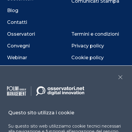
Comunicati Stampa
Blog
Contatti
Osservatori
Termini e condizioni
Convegni
Privacy policy
Webinar
Cookie policy
Programmi
Sitemap
Close
Dichiarazione di
accessibilità
Cookie Center
Questo sito utilizza i cookie
Su questo sito web utilizziamo cookie tecnici necessari
Facebook
LinkedIn
Instag
alla navigazione e funzionali all’erogazione del servizio.