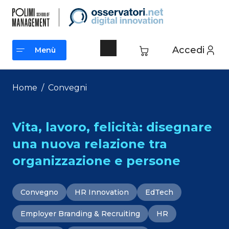
Vai
al
contenuto
Accedi
Menù
Menù
Home
/
Convegni
Vita, lavoro, felicità: disegnare
una nuova relazione tra
organizzazione e persone
Convegno
HR Innovation
EdTech
Employer Branding & Recruiting
HR