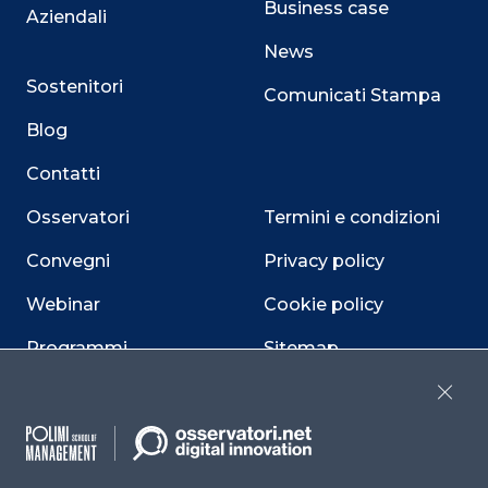
Business case
Aziendali
News
Sostenitori
Comunicati Stampa
Blog
Contatti
Osservatori
Termini e condizioni
Convegni
Privacy policy
Webinar
Cookie policy
Programmi
Sitemap
Dichiarazione di
Close
accessibilità
Cookie Center