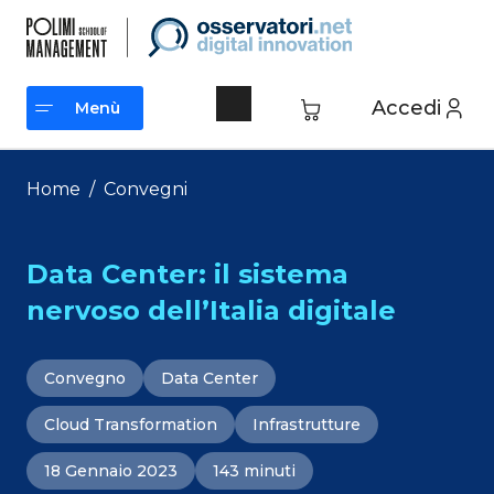
Vai
al
contenuto
Accedi
Menù
Menù
Home
/
Convegni
Data Center: il sistema
nervoso dell’Italia digitale
Convegno
Data Center
Cloud Transformation
Infrastrutture
18 Gennaio 2023
143 minuti