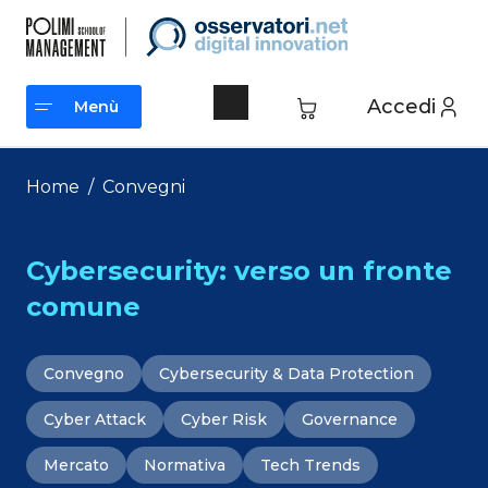
Vai
al
contenuto
Accedi
Menù
Menù
Home
/
Convegni
Cybersecurity: verso un fronte
comune
Convegno
Cybersecurity & Data Protection
Cyber Attack
Cyber Risk
Governance
Mercato
Normativa
Tech Trends