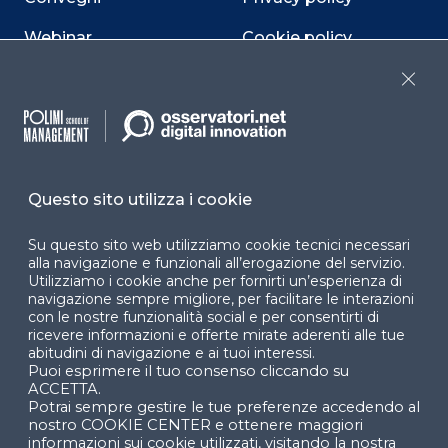
Webinar
Cookie policy
Programmi
Sitemap
Close
Dichiarazione di
accessibilità
Cookie Center
Questo sito utilizza i cookie
Su questo sito web utilizziamo cookie tecnici necessari
alla navigazione e funzionali all’erogazione del servizio.
Utilizziamo i cookie anche per fornirti un’esperienza di
Facebook
LinkedIn
Instag
navigazione sempre migliore, per facilitare le interazioni
con le nostre funzionalità social e per consentirti di
ricevere informazioni e offerte mirate aderenti alle tue
abitudini di navigazione e ai tuoi interessi.
YouTube
X
Puoi esprimere il tuo consenso cliccando su
ACCETTA.
Potrai sempre gestire le tue preferenze accedendo al
nostro COOKIE CENTER e ottenere maggiori
informazioni sui cookie utilizzati, visitando la nostra