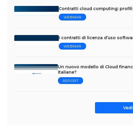
Contratti cloud computing: profili 
WEBINAR
I contratti di licenza d’uso softw
WEBINAR
Un nuovo modello di Cloud financ
italiane?
REPORT
Vedi 