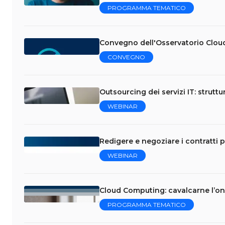
PROGRAMMA TEMATICO
Convegno dell'Osservatorio Clou
CONVEGNO
Outsourcing dei servizi IT: struttu
WEBINAR
Redigere e negoziare i contratti p
WEBINAR
Cloud Computing: cavalcarne l’on
PROGRAMMA TEMATICO