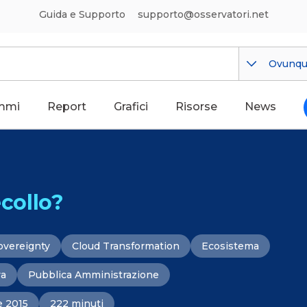
Guida e Supporto
supporto@osservatori.net
Ovunq
mmi
Report
Grafici
Risorse
News
ecollo?
overeignty
Cloud Transformation
Ecosistema
va
Pubblica Amministrazione
e 2015
222 minuti