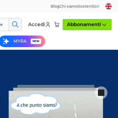
Blog
Chi siamo
Sostenitori
Accedi
Abbonamenti
ue
MYRA