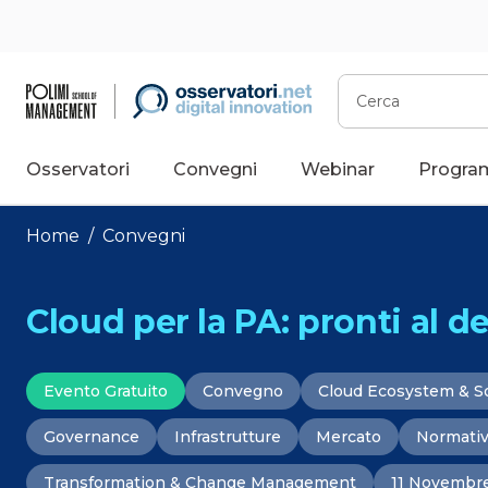
Vai
al
contenuto
Cerca
Osservatori
Convegni
Webinar
Progra
Home
/
Convegni
Cloud per la PA: pronti al d
Evento Gratuito
Convegno
Cloud Ecosystem & S
Governance
Infrastrutture
Mercato
Normati
Transformation & Change Management
11 Novembr