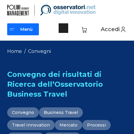
Vai
al
contenuto
Accedi
Menù
Menù
Home
/
Convegni
Convegno dei risultati di
Ricerca dell’Osservatorio
Business Travel
Convegno
Business Travel
Travel Innovation
Mercato
Processi