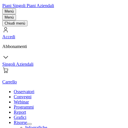
Piani Singoli
Piani Aziendali
Menù
Menù
Chiudi menù
Accedi
Abbonamenti
Singoli
Aziendali
Carrello
Osservatori
Convegni
Webinar
Programmi
Report
Grafici
Risorse
Infografiche