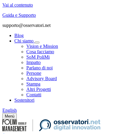
Vai al contenuto
Guida e Supporto
supporto@osservatori.net
Blog
Chi siamo
Vision e Mission
Cosa facciamo
SoM PoliMi
Impatto
Parlano di noi
Persone
Advisory Board
Stampa
Altri Progetti
Contatti
Sostenitori
English
Menù