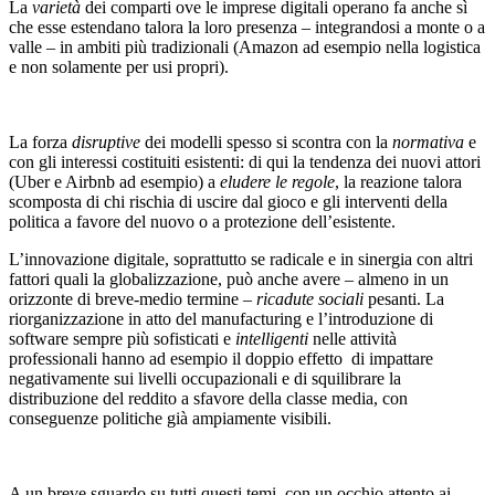
La
varietà
dei comparti ove le imprese digitali operano fa anche sì
che esse estendano talora la loro presenza – integrandosi a monte o a
valle – in ambiti più tradizionali (Amazon ad esempio nella logistica
e non solamente per usi propri).
La forza
disruptive
dei modelli spesso si scontra con la
normativa
e
con gli interessi costituiti esistenti: di qui la tendenza dei nuovi attori
(Uber e Airbnb ad esempio) a
eludere le regole
, la reazione talora
scomposta di chi rischia di uscire dal gioco e gli interventi della
politica a favore del nuovo o a protezione dell’esistente.
L’innovazione digitale, soprattutto se radicale e in sinergia con altri
fattori quali la globalizzazione, può anche avere – almeno in un
orizzonte di breve-medio termine –
ricadute sociali
pesanti. La
riorganizzazione in atto del manufacturing e l’introduzione di
software sempre più sofisticati e
intelligenti
nelle attività
professionali hanno ad esempio il doppio effetto di impattare
negativamente sui livelli occupazionali e di squilibrare la
distribuzione del reddito a sfavore della classe media, con
conseguenze politiche già ampiamente visibili.
A un breve sguardo su tutti questi temi, con un occhio attento ai