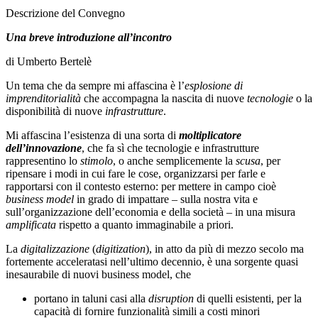
Descrizione del Convegno
Una breve introduzione all’incontro
di Umberto Bertelè
Un tema che da sempre mi affascina è l’
esplosione di
imprenditorialità
che accompagna la nascita di nuove
tecnologie
o la
disponibilità di nuove
infrastrutture
.
Mi affascina l’esistenza di una sorta di
moltiplicatore
dell’innovazione
, che fa sì che tecnologie e infrastrutture
rappresentino lo
stimolo
, o anche semplicemente la
scusa
, per
ripensare i modi in cui fare le cose, organizzarsi per farle e
rapportarsi con il contesto esterno: per mettere in campo cioè
business model
in grado di impattare – sulla nostra vita e
sull’organizzazione dell’economia e della società – in una misura
amplificata
rispetto a quanto immaginabile a priori.
La
digitalizzazione
(
digitization
), in atto da più di mezzo secolo ma
fortemente acceleratasi nell’ultimo decennio, è una sorgente quasi
inesaurabile di nuovi business model, che
portano in taluni casi alla
disruption
di quelli esistenti, per la
capacità di fornire funzionalità simili a costi minori