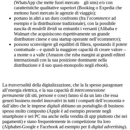
(WhatsApp che mette fuori mercato gli sms) e/o con
caratteristiche qualitative superiori (Booking o Expedia che
mettono fuori mercato le agenzie di viaggio);
portano in altri a un duro confronto (fra l’
ecommerce
ad
esempio e la distribuzione tradizionale), con la possibile
nascita di
modelli ibridi
su entrambi i versanti (Alibaba e
Walmart che acquisiscono rispettivamente un grande
distributore cinese e una startup operante nell’ecommerce);
possono sconvolgere gli equilibri di filiera, spostando il potere
contrattuale – e quindi la maggiore capacità di creare valore –
a monte o a valle (Amazon che ruba margini ai grandi editori
internazionali con la sua posizione dominante nella
distribuzione e il suo quasi-monopolio negli
ebook
).
La
trasversalità
della digitalizzazione, che la fa spesso paragonare
all’energia elettrica, e la sua capacità di
interconnessione
permanente
(di siti, persone e cose) fanno sì da un lato che essa
generi business model innovativi in tutti i comparti dell’economia e
dall’altro che le imprese
digitali
abbiano un portafoglio di business
spesso molto composito (Apple è ad esempio presente negli
smartphone e nei PC ma anche nella vendita di
app
piuttosto che nei
pagamenti) e siano frequentemente in competizione fra loro
(Alphabet-Google e Facebook ad esempio per il
digital advertising
).