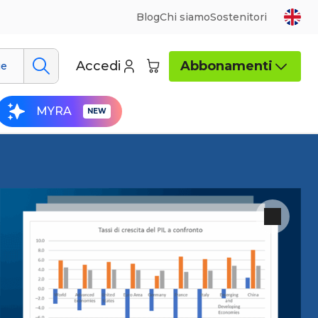
Blog
Chi siamo
Sostenitori
Accedi
Abbonamenti
ue
MYRA