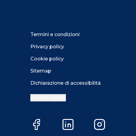
Termini e condizioni
Privacy policy
Cookie policy
Sitemap
Dichiarazione di accessibilità
Cookie Center
Close GDPR 
Facebook
LinkedIn
Instagram