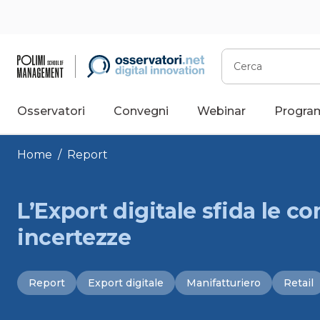
Vai
al
contenuto
Cerca
Osservatori
Convegni
Webinar
Progra
Home
/
Report
L’Export digitale sfida le c
incertezze
Report
Export digitale
Manifatturiero
Retail