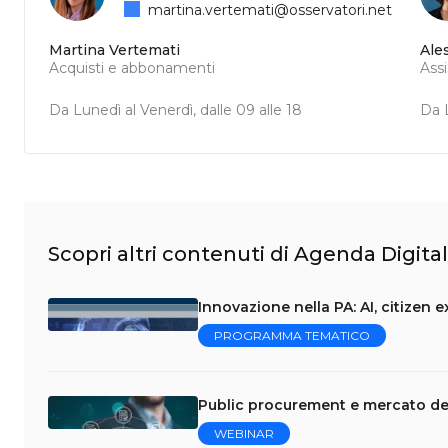
martina.vertemati@osservatori.net
Martina Vertemati
Ale
Acquisti e abbonamenti
Ass
Da Lunedì al Venerdì, dalle 09 alle 18
Da L
Scopri altri contenuti di Agenda Digita
Innovazione nella PA: AI, citizen 
PROGRAMMA TEMATICO
Public procurement e mercato del
WEBINAR