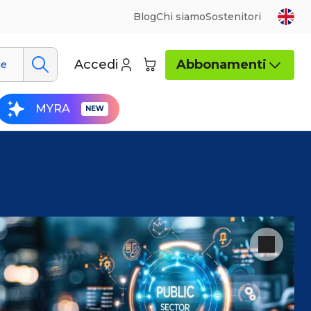
Blog
Chi siamo
Sostenitori
Accedi
Abbonamenti
ue
MYRA