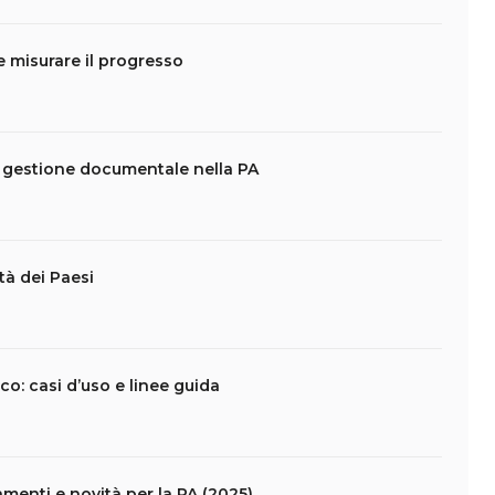
 misurare il progresso
e gestione documentale nella PA
tà dei Paesi
ico: casi d’uso e linee guida
amenti e novità per la PA (2025)