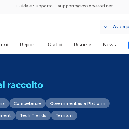
Guida e Supporto
supporto@osservatori.net
Ovunq
mmi
Report
Grafici
Risorse
News
al raccolto
ana
Competenze
Government as a Platform
ement
Tech Trends
Territori