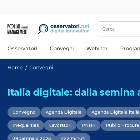
Vai
al
contenuto
Cerca
Osservatori
Convegni
Webinar
Progra
Home
/
Convegni
Italia digitale: dalla semina 
Convegno
Agenda Digitale
Agenda Digitale itali
Inequalities
Lavoratori
PNRR
Public Procur
28 Gennaio 2025
222 minuti