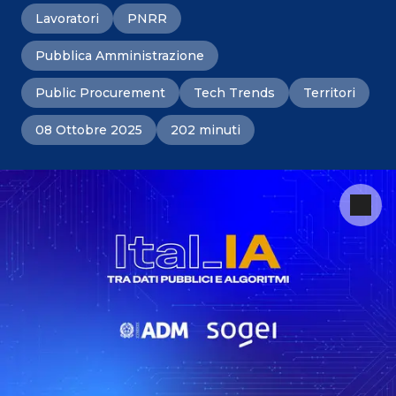
Lavoratori
PNRR
Pubblica Amministrazione
Public Procurement
Tech Trends
Territori
08 Ottobre 2025
202 minuti