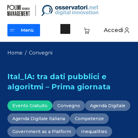
Vai
al
contenuto
Accedi
Menù
Menù
Home
/
Convegni
Ital_IA: tra dati pubblici e
algoritmi – Prima giornata
Evento Gratuito
Convegno
Agenda Digitale
Agenda Digitale italiana
Competenze
Government as a Platform
Inequalities