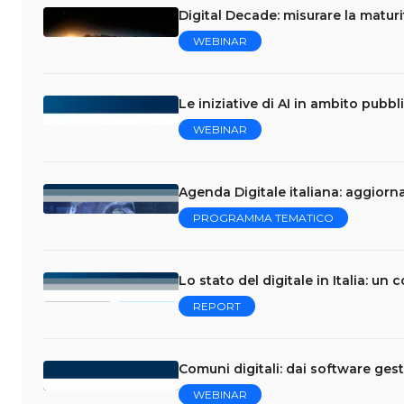
Digital Decade: misurare la maturi
WEBINAR
Le iniziative di AI in ambito pubbl
WEBINAR
Agenda Digitale italiana: aggiorn
PROGRAMMA TEMATICO
Lo stato del digitale in Italia: un
REPORT
Comuni digitali: dai software ges
WEBINAR