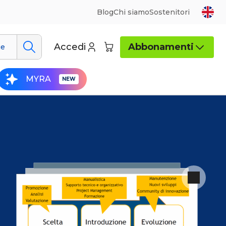
Blog
Chi siamo
Sostenitori
Accedi
Abbonamenti
ue
MYRA