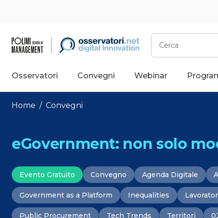
Vai
al
contenuto
Cerca
Osservatori
Convegni
Webinar
Progra
Home
/
Convegni
eGovernment: non solo mo
Evento Gratuito
Convegno
Agenda Digitale
A
Government as a Platform
Inequalities
Lavorator
Public Procurement
Tech Trends
Territori
0