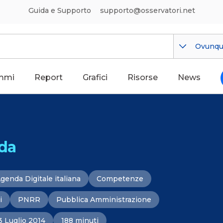
Guida e Supporto
supporto@osservatori.net
Ovunq
mmi
Report
Grafici
Risorse
News
da
genda Digitale italiana
Competenze
i
PNRR
Pubblica Amministrazione
3 Luglio 2014
188 minuti