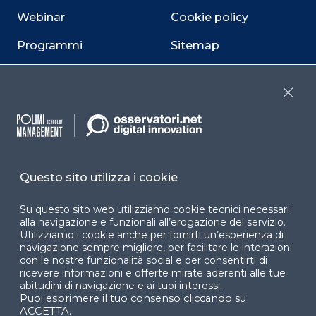
Webinar
Cookie policy
Programmi
Sitemap
Dichiarazione di
accessibilità
Close
Cookie Center
Questo sito utilizza i cookie
Facebook
LinkedIn
Instag
Su questo sito web utilizziamo cookie tecnici necessari
alla navigazione e funzionali all’erogazione del servizio.
Utilizziamo i cookie anche per fornirti un’esperienza di
navigazione sempre migliore, per facilitare le interazioni
YouTube
X
con le nostre funzionalità social e per consentirti di
ricevere informazioni e offerte mirate aderenti alle tue
abitudini di navigazione e ai tuoi interessi.
Puoi esprimere il tuo consenso cliccando su
ACCETTA.