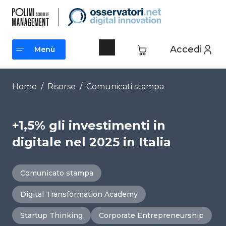
Vai
al
contenuto
Accedi
Menù
Menù
Home
/
Risorse
/
Comunicati stampa
+1,5% gli investimenti in
digitale nel 2025 in Italia
Comunicato stampa
Digital Transformation Academy
Startup Thinking
Corporate Entrepreneurship