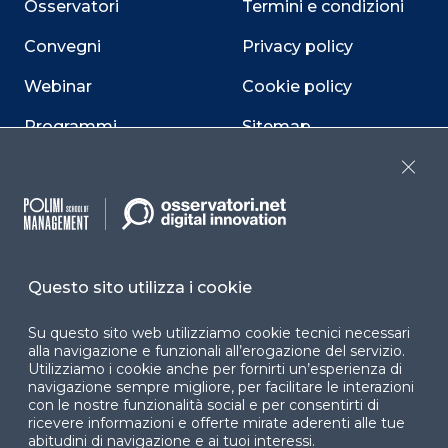
Osservatori
Termini e condizioni
Convegni
Privacy policy
Webinar
Cookie policy
Programmi
Sitemap
Dichiarazione di
Close
accessibilità
Cookie Center
Questo sito utilizza i cookie
Su questo sito web utilizziamo cookie tecnici necessari
Facebook
LinkedIn
Instag
alla navigazione e funzionali all’erogazione del servizio.
Utilizziamo i cookie anche per fornirti un’esperienza di
navigazione sempre migliore, per facilitare le interazioni
con le nostre funzionalità social e per consentirti di
YouTube
X
ricevere informazioni e offerte mirate aderenti alle tue
abitudini di navigazione e ai tuoi interessi.