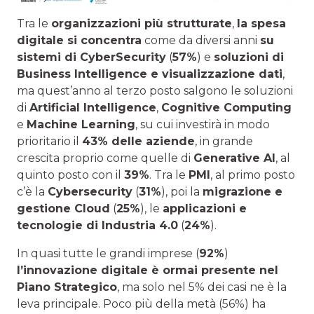
Tra le
organizzazioni più strutturate
,
l
a spesa
digitale si concentra
come da diversi anni
su
sistemi di CyberSecurity
(
57%
) e
soluzioni di
Business Intelligence e visualizzazione dati
,
ma quest’anno al terzo posto salgono le soluzioni
di
Artificial Intelligence
,
Cognitive Computing
e
Machine Learning
, su cui investirà in modo
prioritario il
43% delle aziende
, in grande
crescita proprio come quelle di
Generative AI
, al
quinto posto con il
39%
. Tra le
PMI
, al primo posto
c’è la
Cybersecurity
(
31%
), poi la
migrazione e
gestione Cloud
(
25%
), le
applicazioni e
tecnologie di Industria 4.0
(
24%
).
In quasi tutte le grandi imprese (
92%
)
l’innovazione digitale è ormai presente nel
Piano Strategico
, ma solo nel 5% dei casi ne è la
leva principale. Poco più della metà (56%) ha