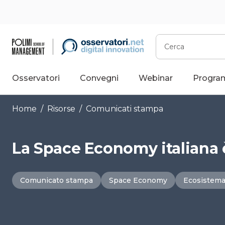
Vai
al
contenuto
Cerca
Osservatori
Convegni
Webinar
Progra
Home
/
Risorse
/
Comunicati stampa
La Space Economy italiana è
Comunicato stampa
Space Economy
Ecosistem