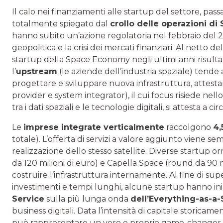
Il calo nei finanziamenti alle startup del settore, pas
totalmente spiegato dal
crollo delle operazioni di
hanno subito un’azione regolatoria nel febbraio del 20
geopolitica e la crisi dei mercati finanziari. Al netto de
startup della Space Economy negli ultimi anni risulta o
l’
upstream
(le aziende dell’industria spaziale) tende
progettare e sviluppare nuova infrastruttura, attesta
provider e system integrator), il cui focus risiede nell
tra i dati spaziali e le tecnologie digitali, si attesta a cir
Le
imprese integrate verticalmente
raccolgono
4,
totale). L’offerta di servizi a valore aggiunto viene s
realizzazione dello stesso satellite. Diverse startup 
da 120 milioni di euro) e Capella Space (round da 90 m
costruire l’infrastruttura internamente. Al fine di super
investimenti e tempi lunghi, alcune startup hanno iniz
Service
sulla più lunga onda
dell’Everything-as-a-
business digitali. Data l’intensità di capitale storica
può rappresentare un vero e proprio game-changer pe