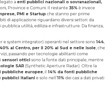
 legato a
enti pubblici nazionali o sovranazionali,
ni, Province e Comuni. Il restante
35%
è invece
prese, PMI e Startup
che stanno per prime
iti di applicazione riguardano diversi settori: da
i pubblica utilità, edilizia e infrastrutture. Da finanza,
er e system integrator) operanti nel settore sono
144
,
 40% al Centro, per il 20% al Sud e nelle isole
, che
vizi, passando per tecnologie abilitanti come
i
sensori ottici
sono la fonte dati principale, mentre
nologie SAR
(Synthetic Aperture Radar). Oltre la
ti pubbliche europee
, il
14% da fonti pubbliche
ti
pubblici italiani
e solo nell’
11%
dei casi a dati privati