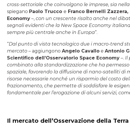
cross-settoriale che coinvolgono le imprese, sia nella
spiegano
Paolo Trucco
e
Franco Bernelli Zazzera, 
Economy
–,
con un crescente risalto anche nel dibat
segnali evidenti che la New Space Economy italiana 
sempre più centrale anche in Europa
”.
“
Dal punto di vista tecnologico due i macro-trend
mercato
– aggiungono
Angelo Cavallo
e
Antonio G
Scientifico dell’Osservatorio Space Economy
–.
Il
combinato alla standardizzazione che ha permesso l’a
spaziale, favorendo la diffusione di nano-satelliti d
risorse necessarie nonché un risparmio del costo dell
frazionamento, che permette di soddisfare le esigenz
fondamentale per l’erogazione di alcuni servizi, come
Il mercato dell’Osservazione della Terra