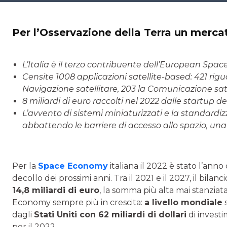
Per l’Osservazione della Terra un merca
L’Italia è
il
terzo contribuente dell’European Spac
Censite 1008 applicazioni satellite-based: 421 rigu
Navigazione satellitare, 203 la Comunicazione sat
8 miliardi di euro raccolti nel 2022 dalle startup
L’avvento di sistemi miniaturizzati e la standardi
abbattendo le barriere di accesso allo spazio, una 
Per la
Space Economy
italiana il 2022 è stato l’anno
decollo dei prossimi anni. Tra il 2021 e il 2027, il bilan
14,8 miliardi di euro
, la somma più alta mai stanziat
Economy sempre più in crescita:
a livello mondiale
s
dagli
Stati Uniti con 62 miliardi di dollari
di invest
per il 2022.