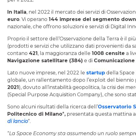
In Italia
, nel 2022 il mercato dei servizi di Osservazio
euro
. Vi operano
144 imprese del segmento dow
nazionale, che offrono soluzioni e servizi di Digital Inn
Proprio il settore dell’Osservazione della Terra è il p
(prodotti e servizi che utilizzano dati provenienti da sa
contano
421
, la maggioranza delle
1008 censite
a li
Navigazione satellitare (384)
e di
Comunicazione s
Lato nuove imprese, nel 2022 le
startup
della Space
globale, un rallentamento dopo l’exploit del bienni
2021
), dovuto all’instabilità geopolitica, la crisi dei m
(Special Purpose Acquisition Company), che sono stat
Sono alcuni risultati della ricerca dell’
Osservatorio
Politecnico di Milano
*
,
presentata questa mattina a
di lancio
”.
“
La Space Economy sta assumendo un ruolo sempre p