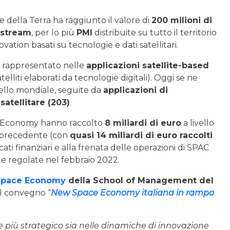
ne della Terra ha raggiunto il valore di
200 milioni di
nstream
, per lo più
PMI
distribuite su tutto il territorio
ovation basati su tecnologie e dati satellitari.
iù rappresentato nelle
applicazioni satellite-based
telliti elaborati da tecnologie digitali). Oggi se ne
vello mondiale, seguite da
applicazioni di
atellitare (203)
.
 Economy hanno raccolto
8 miliardi di euro
a livello
o precedente (con
quasi 14 miliardi di euro raccolti
ercati finanziari e alla frenata delle operazioni di SPAC
e regolate nel febbraio 2022.
 Space Economy
della School of Management del
l convegno “
New Space Economy italiana in rampo
iù strategico sia nelle dinamiche di innovazione