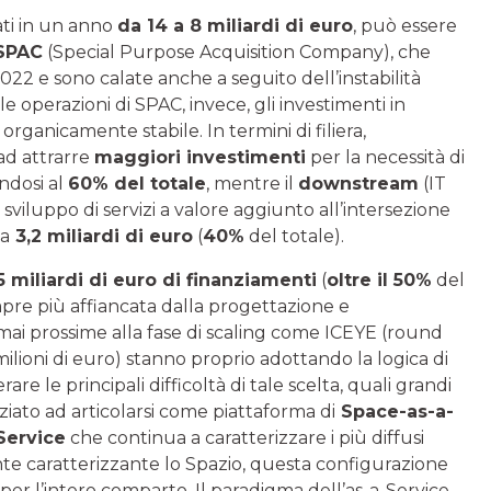
sati in un anno
da 14 a 8 miliardi di euro
, può essere
 SPAC
(Special Purpose Acquisition Company), che
22 e sono calate anche a seguito dell’instabilità
lle operazioni di SPAC, invece, gli investimenti in
rganicamente stabile. In termini di filiera,
 ad attrarre
maggiori investimenti
per la necessità di
ndosi al
60% del totale
, mentre il
downstream
(IT
o sviluppo di servizi a valore aggiunto all’intersezione
ca
3,2 miliardi di euro
(
40%
del totale).
5 miliardi di euro di finanziamenti
(
oltre il 50%
del
empre più affiancata dalla progettazione e
ormai prossime alla fase di scaling come ICEYE (round
ilioni di euro) stanno proprio adottando la logica di
are le principali difficoltà di tale scelta, quali grandi
iato ad articolarsi come piattaforma di
Space-as-a-
Service
che continua a caratterizzare i più diffusi
mente caratterizzante lo Spazio, questa configurazione
r l’intero comparto. Il paradigma dell’as-a-Service