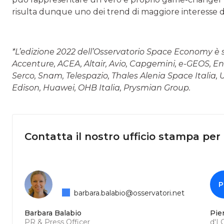
risulta dunque uno dei trend di maggiore interesse d
*L’edizione 2022 dell’Osservatorio Space Economy è s
Accenture, ACEA, Altair, Avio, Capgemini, e-GEOS, Ene
Serco, Snam, Telespazio, Thales Alenia Space Italia, 
Edison, Huawei, OHB Italia, Prysmian Group.
Contatta il nostro ufficio stampa per
P
barbara.balabio@osservatori.net
Barbara Balabio
Pie
PR & Press Officer
d'I