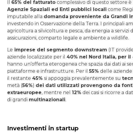
Il
65% del fatturato
complessivo di questo settore è
Agenzie Spaziali ed Enti pubblici locali
come Regio
imputabile alla
domanda proveniente da Grandi im
investendo in Osservazione della Terra. I principali amb
agricoltura a silvicoltura e pesca, da energia a servizi d
assicurazioni, comparto legale e ambiente a wildlife.
Le
imprese del segmento downstream
(IT provid
aziende localizzate per il
40% nel Nord Italia, per il
hanno un’offerta eterogenea che spazia dai dati ai ser
piattaforme e infrastrutture. Per il
55%
delle aziende 
il restante
45%
si appoggia prevalentemente su
tec
metà (
56%
)
dei dati utilizzati provengono da fon
extraeuropee
, mentre nel
12%
dei casi si ricorre a da
di grandi
multinazionali
.
Investimenti in startup