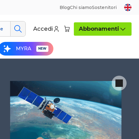
Blog
Chi siamo
Sostenitori
Accedi
Abbonamenti
ue
MYRA