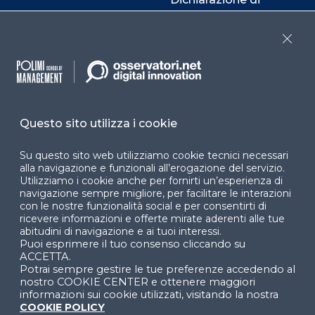
accessibilità
Close
Cookie Center
Facebook
LinkedIn
Instag
Questo sito utilizza i cookie
Su questo sito web utilizziamo cookie tecnici necessari
alla navigazione e funzionali all’erogazione del servizio.
YouTube
X
Utilizziamo i cookie anche per fornirti un’esperienza di
navigazione sempre migliore, per facilitare le interazioni
con le nostre funzionalità social e per consentirti di
ricevere informazioni e offerte mirate aderenti alle tue
abitudini di navigazione e ai tuoi interessi.
Puoi esprimere il tuo consenso cliccando su
ACCETTA.
Potrai sempre gestire le tue preferenze accedendo al
nostro COOKIE CENTER e ottenere maggiori
© 2024 Copyright © Politecnico di Milano Dipartimento
di Ingegneria Gestionale
informazioni sui cookie utilizzati, visitando la nostra
COOKIE POLICY