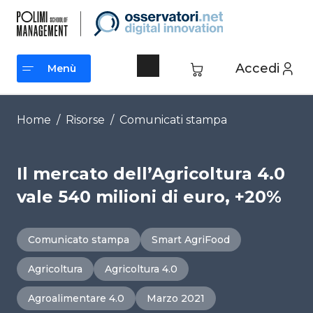
Vai
al
contenuto
Accedi
Menù
Menù
Home
/
Risorse
/
Comunicati stampa
Il mercato dell’Agricoltura 4.0
vale 540 milioni di euro, +20%
Comunicato stampa
Smart AgriFood
Agricoltura
Agricoltura 4.0
Agroalimentare 4.0
Marzo 2021