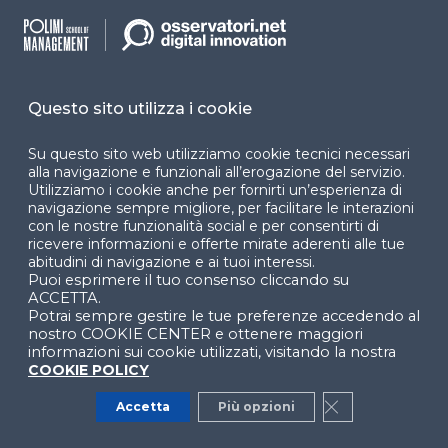
Facebook
LinkedIn
Instag
Questo sito utilizza i cookie
Su questo sito web utilizziamo cookie tecnici necessari
YouTube
X
alla navigazione e funzionali all’erogazione del servizio.
Utilizziamo i cookie anche per fornirti un’esperienza di
navigazione sempre migliore, per facilitare le interazioni
con le nostre funzionalità social e per consentirti di
ricevere informazioni e offerte mirate aderenti alle tue
abitudini di navigazione e ai tuoi interessi.
Puoi esprimere il tuo consenso cliccando su
ACCETTA.
Potrai sempre gestire le tue preferenze accedendo al
© 2024 Copyright © Politecnico di Milano Dipartimento
nostro COOKIE CENTER e ottenere maggiori
di Ingegneria Gestionale
informazioni sui cookie utilizzati, visitando la nostra
COOKIE POLICY
Accetta
Più opzioni
Close GDPR Co