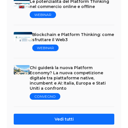
Le potenzialità del Platform Thinking
nel commercio online e offline
WEBINAR
Blockchain e Platform Thinking: come
sfruttare il Web3
WEBINAR
Chi guiderà la nuova Platform
Economy? La nuova competizione
digitale tra piattaforme native,
incumbent e AI: Italia, Europa e Stati
Uniti a confronto
CONVEGNO
Vedi tutti