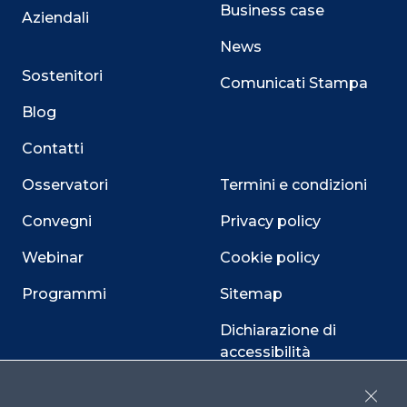
Business case
Aziendali
News
Sostenitori
Comunicati Stampa
Blog
Contatti
Osservatori
Termini e condizioni
Convegni
Privacy policy
Webinar
Cookie policy
Programmi
Sitemap
Dichiarazione di
accessibilità
Cookie Center
Close