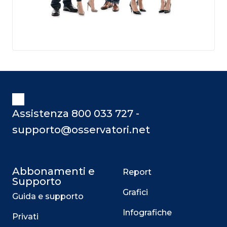
Assistenza 800 033 727 -
supporto@osservatori.net
Abbonamenti e
Report
Supporto
Grafici
Guida e supporto
Infografiche
Privati