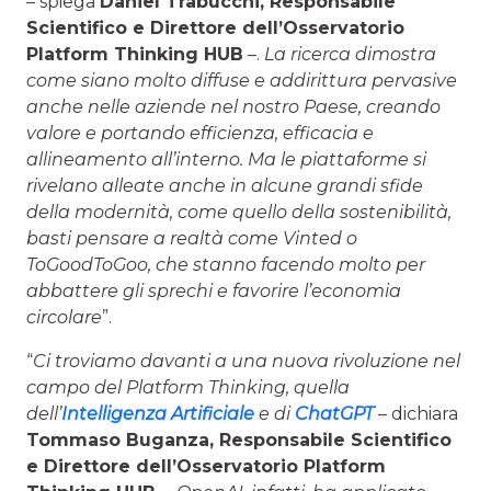
– spiega
Daniel Trabucchi
, Responsabile
Scientifico e
Direttore dell’Osservatorio
Platform Thinking HUB
–.
La ricerca dimostra
come siano molto diffuse e addirittura pervasive
anche nelle aziende nel nostro Paese, creando
valore e portando efficienza, efficacia e
allineamento all’interno. Ma le piattaforme si
rivelano alleate anche in alcune grandi sfide
della modernità, come quello della sostenibilità,
basti pensare a realtà come Vinted o
ToGoodToGoo, che stanno facendo molto per
abbattere gli sprechi e favorire l’economia
circolare
”.
“
Ci troviamo davanti a una nuova rivoluzione nel
campo del Platform Thinking, quella
dell’
Intelligenza Artificiale
e di
ChatGPT
– dichiara
Tommaso Buganza
, Responsabile Scientifico
e Direttore dell’Osservatorio Platform