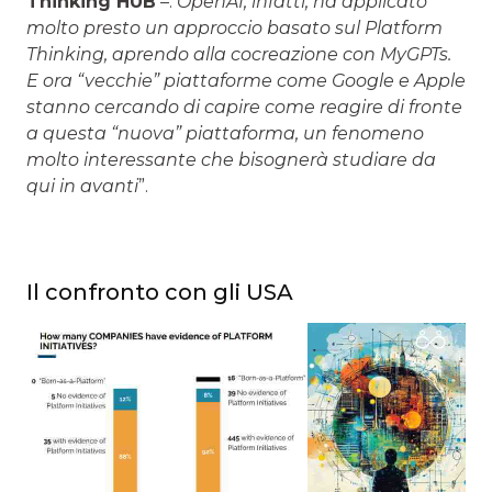
Thinking HUB
–.
OpenAI, infatti, ha applicato
molto presto un approccio basato sul Platform
Thinking, aprendo alla cocreazione con MyGPTs.
E ora “vecchie” piattaforme come Google e Apple
stanno cercando di capire come reagire di fronte
a questa “nuova” piattaforma, un fenomeno
molto interessante che bisognerà studiare da
qui in avanti
”.
Il confronto con gli USA