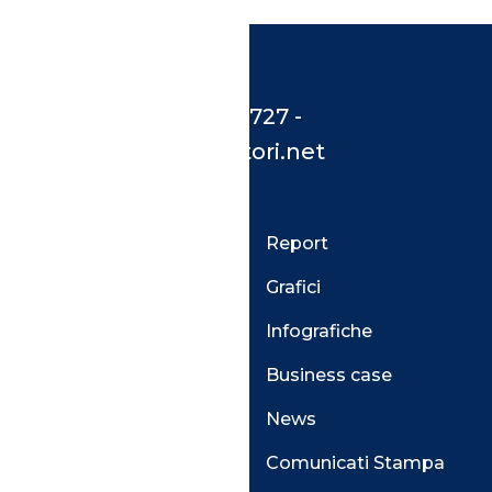
Assistenza 800 033 727 -
supporto@osservatori.net
Abbonamenti e
Report
Supporto
Grafici
Guida e supporto
Infografiche
Privati
Business case
Aziendali
News
Sostenitori
Comunicati Stampa