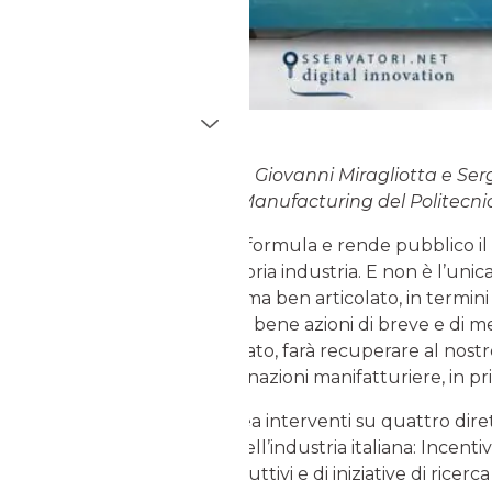
L’analisi di Marco Macchi, Giovanni Miragliotta e Sergi
dell’Osservatorio Smart Manufacturing del Politecni
Finalmente anche l’Italia formula e rende pubblico i
digitalizzazione della propria industria. E non è l’unic
sono altre: è un programma ben articolato, in termini 
finanziato, che armonizza bene azioni di breve e di me
velocemente implementato, farà recuperare al nostro 
ci separa dalle più grandi nazioni manifatturiere, in p
Il piano presentato delinea interventi su quattro diret
funzionali allo sviluppo dell’industria italiana: Incentivi
investimenti in asset produttivi e di iniziative di ricerc