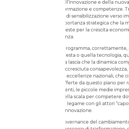
sostegno della ricerca, dell’innovazione e della nuova
infrastrutture abilitanti, formazione e competenze. T
direttrici, vi sarà un lavoro di sensibilizzazione verso im
opinione pubblica sull’importanza strategica che la 
sistema manifatturiero riveste per la crescita economi
attività di grande importanza.
Entrando nel metodo, il programma, correttamente, no
questo o quel settore, questa o quella tecnologia, q
dimensione di impresa, ma lascia che la dinamica compe
azioni a sostegno di una accresciuta consapevolezza, d
domanda delle risorse. Le eccellenze nazionali, che c
appieno le opportunità offerte da questo piano per ra
competitivamente; parimenti, le piccole medie impre
compreso l’importanza della scala per competere do
occasione per rafforzare il legame con gli attori “capo
sempre i veri portatori di innovazione.
Dal punto di vista della governance del cambiamento
cabina di regia di questo percorso di trasformazione, c