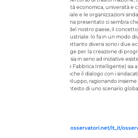
Ministeri deputati all’attività economica, università e c
economico e imprenditoriale e le organizzazioni sind
punto di vista, il programma presentato ci sembra ch
alla luce delle specificità del nostro paese, il concet
dell’intero ecosistema industriale: lo fa in un modo di
modello tedesco, ma altrettanto diversi sono i due ecos
programma di lavoro spinge per la creazione di prog
e trasferimento, e questo sia in seno ad iniziative esist
(come il Cluster Nazionale Fabbrica Intelligente) sia a
Nell’immediato futuro, anche il dialogo con i sindacat
elemento favorevole di sviluppo, ragionando insieme 
concetto di lavoro nel contesto di uno scenario glob
competitivo.
Per altre
informazioni:
http://www.osservatori.net/it_it/osser
manufacturing