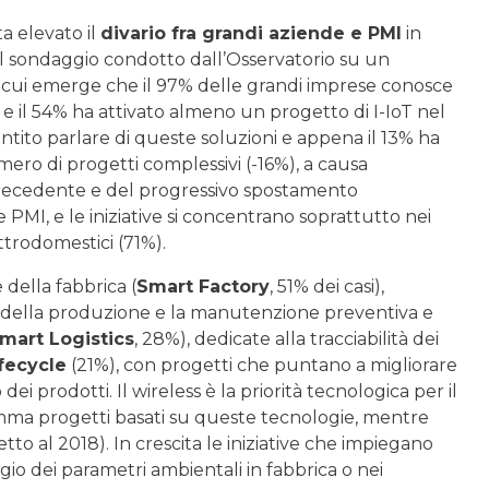
ta elevato il
divario fra grandi aziende e PMI
in
 il sondaggio condotto dall’Osservatorio su un
a cui emerge che il 97% delle grandi imprese conosce
8) e il 54% ha attivato almeno un progetto di I-IoT nel
ntito parlare di queste soluzioni e appena il 13% ha
numero di progetti complessivi (-16%), a causa
 precedente e del progressivo spostamento
 PMI, e le iniziative si concentrano soprattutto nei
ttrodomestici (71%).
 della fabbrica (
Smart Factory
, 51% dei casi),
e della produzione e la manutenzione preventiva e
mart Logistics
, 28%), dedicate alla tracciabilità dei
fecycle
(21%), con progetti che puntano a migliorare
ei prodotti. Il wireless è la priorità tecnologica per il
amma progetti basati su queste tecnologie, mentre
etto al 2018). In crescita le iniziative che impiegano
io dei parametri ambientali in fabbrica o nei