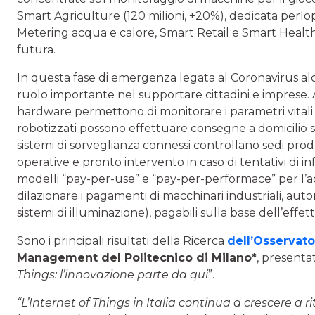
Smart Agriculture (120 milioni, +20%), dedicata perlop
Metering acqua e calore, Smart Retail e Smart Healt
futura.
In questa fase di emergenza legata al Coronavirus al
ruolo importante nel supportare cittadini e imprese. Ad
hardware permettono di monitorare i parametri vitali
robotizzati possono effettuare consegne a domicilio s
sistemi di sorveglianza connessi controllano sedi produ
operative e pronto intervento in caso di tentativi di i
modelli “pay-per-use” e “pay-per-performace” per l’a
dilazionare i pagamenti di macchinari industriali, autom
sistemi di illuminazione), pagabili sulla base dell’effet
Sono i principali risultati della Ricerca
dell’Osservato
Management del Politecnico di Milano*
, presenta
Things: l’innovazione parte da qui
”.
“L’Internet of Things in Italia continua a crescere a r