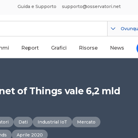
Guida e Supporto
supporto@osservatori.net
Ovunq
mmi
Report
Grafici
Risorse
News
rnet of Things vale 6,2 mld
tori
Dati
Industrial IoT
Mercato
nds
Aprile 2020