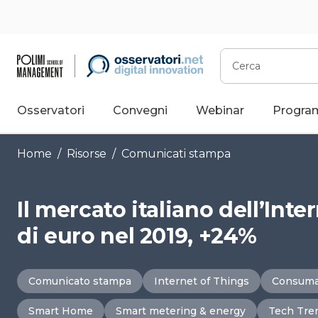
Vai
al
contenuto
Cerca
Osservatori
Convegni
Webinar
Progra
Home
/
Risorse
/
Comunicati stampa
Il mercato italiano dell’Inte
di euro nel 2019, +24%
Comunicato stampa
Internet of Things
Consuma
Smart Home
Smart metering & energy
Tech Tre