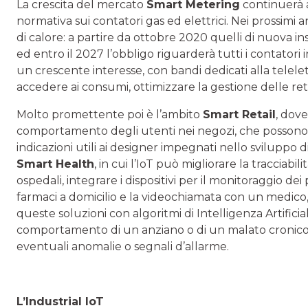
La crescita del mercato
Smart Metering
continuerà a
normativa sui contatori gas ed elettrici. Nei prossimi 
di calore: a partire da ottobre 2020 quelli di nuova i
ed entro il 2027 l’obbligo riguarderà tutti i contator
un crescente interesse, con bandi dedicati alla telele
accedere ai consumi, ottimizzare la gestione delle reti
Molto promettente poi è l’ambito
Smart Retail
, dove
comportamento degli utenti nei negozi, che possono e
indicazioni utili ai designer impegnati nello sviluppo 
Smart Health
, in cui l’IoT può migliorare la tracciab
ospedali, integrare i dispositivi per il monitoraggio dei
farmaci a domicilio e la videochiamata con un medico
queste soluzioni con algoritmi di Intelligenza Artificiale
comportamento di un anziano o di un malato cronico 
eventuali anomalie o segnali d’allarme.
L’Industrial IoT