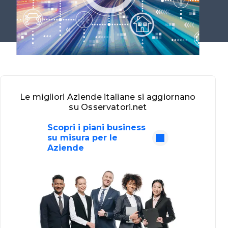
Le migliori Aziende italiane si aggiornano
su Osservatori.net
Scopri i piani business
su misura per le
Aziende