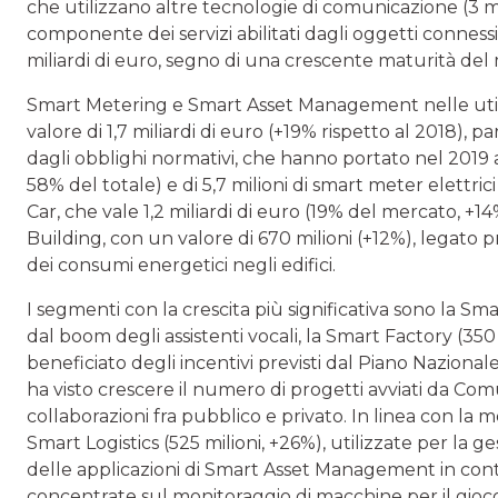
che utilizzano altre tecnologie di comunicazione (3 mi
componente dei servizi abilitati dagli oggetti conness
miliardi di euro, segno di una crescente maturità del
Smart Metering e Smart Asset Management nelle util
valore di 1,7 miliardi di euro (+19% rispetto al 2018), 
dagli obblighi normativi, che hanno portato nel 2019 all
58% del totale) e di 5,7 milioni di smart meter elettrici
Car, che vale 1,2 miliardi di euro (19% del mercato, +14%
Building, con un valore di 670 milioni (+12%), legato 
dei consumi energetici negli edifici.
I segmenti con la crescita più significativa sono la Sm
dal boom degli assistenti vocali, la Smart Factory (350 
beneficiato degli incentivi previsti dal Piano Nazionale
ha visto crescere il numero di progetti avviati da Comuni
collaborazioni fra pubblico e privato. In linea con la m
Smart Logistics (525 milioni, +26%), utilizzate per la gest
delle applicazioni di Smart Asset Management in contest
concentrate sul monitoraggio di macchine per il gioco 