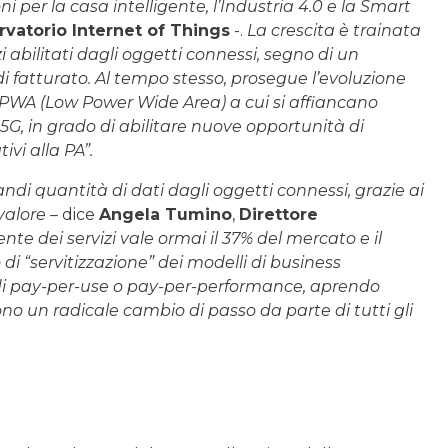
i per la casa intelligente, l’Industria 4.0 e la Smart
ervatorio Internet of Things
-.
La crescita è trainata
 abilitati dagli oggetti connessi, segno di un
i fatturato. Al tempo stesso, prosegue l’evoluzione
LPWA (Low Power Wide Area) a cui si affiancano
5G, in grado di abilitare nuove opportunità di
ivi alla PA”.
di quantità di dati dagli oggetti connessi, grazie ai
 valore
– dice
Angela Tumino
,
Direttore
e dei servizi vale ormai il 37% del mercato e il
 di “servitizzazione” dei modelli di business
 di pay-per-use o pay-per-performance, aprendo
no un radicale cambio di passo da parte di tutti gli