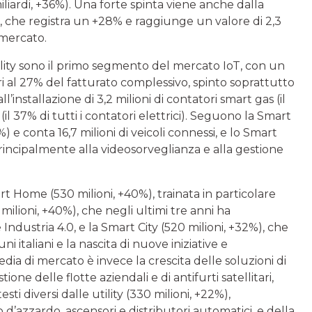
liardi, +36%). Una forte spinta viene anche dalla
i, che registra un +28% e raggiunge un valore di 2,3
 mercato.
ity sono il primo segmento del mercato IoT, con un
pari al 27% del fatturato complessivo, spinto soprattutto
’installazione di 3,2 milioni di contatori smart gas (il
 (il 37% di tutti i contatori elettrici). Seguono la Smart
) e conta 16,7 milioni di veicoli connessi, e lo Smart
principalmente alla videosorveglianza e alla gestione
art Home (530 milioni, +40%), trainata in particolare
milioni, +40%), che negli ultimi tre anni ha
 Industria 4.0, e la Smart City (520 milioni, +32%), che
 italiani e la nascita di nuove iniziative e
edia di mercato è invece la crescita delle soluzioni di
ione delle flotte aziendali e di antifurti satellitari,
i diversi dalle utility (330 milioni, +22%),
d’azzardo, ascensori e distributori automatici, e della