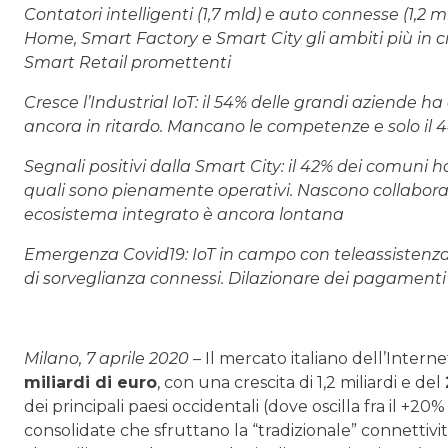
Contatori intelligenti (1,7 mld) e auto connesse (1,2
Home, Smart Factory e Smart City gli ambiti più in 
Smart Retail promettenti
Cresce l’Industrial IoT: il 54% delle grandi aziende 
ancora in ritardo. Mancano le competenze e solo il 
Segnali positivi dalla Smart City: il 42% dei comuni ha
quali sono pienamente operativi. Nascono collaborazi
ecosistema integrato è ancora lontana
Emergenza Covid19: IoT in campo con teleassistenza
di sorveglianza connessi. Dilazionare dei pagamenti de
Milano, 7 aprile 2020 –
Il mercato italiano dell’Inter
miliardi di euro
, con una crescita di 1,2 miliardi e del
dei principali paesi occidentali (dove oscilla fra il +20%
consolidate che sfruttano la “tradizionale” connettività