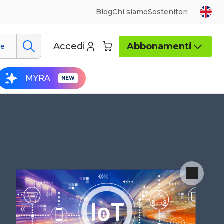
Blog
Chi siamo
Sostenitori
Accedi
Abbonamenti
ue
MYRA