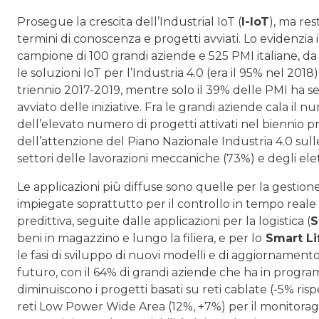
Prosegue la crescita dell’Industrial IoT (
I-IoT
), ma res
termini di conoscenza e progetti avviati. Lo evidenzia
campione di 100 grandi aziende e 525 PMI italiane, d
le soluzioni IoT per l’Industria 4.0 (era il 95% nel 201
triennio 2017-2019, mentre solo il 39% delle PMI ha se
avviato delle iniziative. Fra le grandi aziende cala il 
dell’elevato numero di progetti attivati nel biennio
dell’attenzione del Piano Nazionale Industria 4.0 sulle
settori delle lavorazioni meccaniche (73%) e degli ele
Le applicazioni più diffuse sono quelle per la gestione
impiegate soprattutto per il controllo in tempo real
predittiva, seguite dalle applicazioni per la logistica (
S
beni in magazzino e lungo la filiera, e per lo
Smart Li
le fasi di sviluppo di nuovi modelli e di aggiornamento d
futuro, con il 64% di grandi aziende che ha in progr
diminuiscono i progetti basati su reti cablate (-5% risp
reti Low Power Wide Area (12%, +7%) per il monitoragg