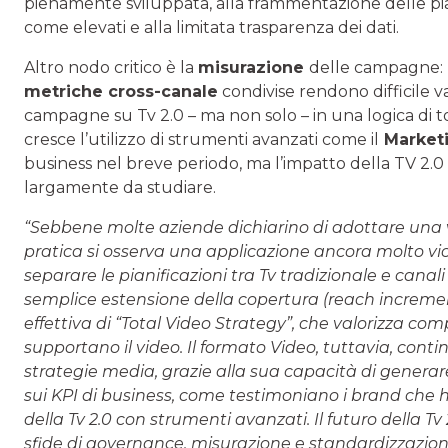
pienamente sviluppata, alla frammentazione delle piatt
come elevati e alla limitata trasparenza dei dati.
Altro nodo critico è la
misurazione
delle campagne: l
metriche cross-canale
condivise rendono difficile 
campagne su Tv 2.0 – ma non solo – in una logica di to
cresce l’utilizzo di strumenti avanzati come il
Market
business nel breve periodo, ma l’impatto della TV 2
largamente da studiare.
“Sebbene molte aziende dichiarino di adottare una v
pratica si osserva una applicazione ancora molto vici
separare le pianificazioni tra Tv tradizionale e canali
semplice estensione della copertura (reach increme
effettiva di “Total Video Strategy”, che valorizza com
supportano il video. Il formato Video, tuttavia, cont
strategie media, grazie alla sua capacità di gener
sui KPI di business, come testimoniano i brand che 
della Tv 2.0 con strumenti avanzati. Il futuro della Tv
sfide di governance, misurazione e standardizzazion