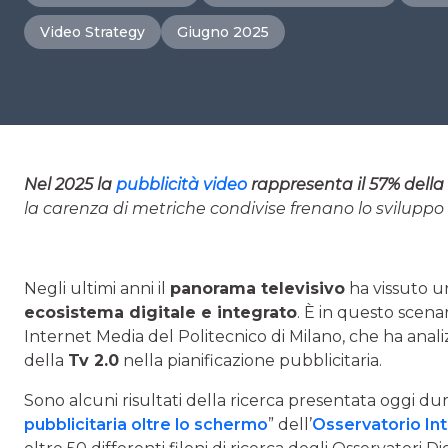
Video Strategy
Giugno 2025
Nel 2025 la
pubblicità video
rappresenta il 57% della 
la carenza di metriche condivise frenano lo sviluppo
Negli ultimi anni il
panorama televisivo
ha vissuto u
ecosistema digitale e integrato
. È in questo scenar
Internet Media del Politecnico di Milano, che ha anal
della
Tv 2.0
nella pianificazione pubblicitaria.
Sono alcuni risultati della ricerca presentata oggi du
pubblicitaria oltre lo schermo
” dell’
Osservatorio In