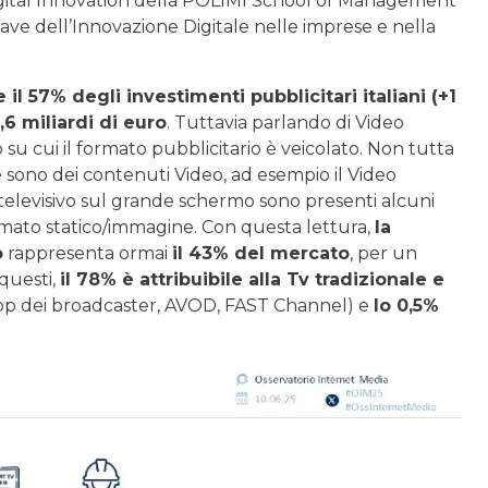
i Digital Innovation della POLIMI School of Management
hiave dell’Innovazione Digitale nelle imprese e nella
il 57% degli investimenti pubblicitari italiani (+1
,6 miliardi di euro
. Tuttavia parlando di Video
 su cui il formato pubblicitario è veicolato. Non tutta
che sono dei contenuti Video, ad esempio il Video
 televisivo sul grande schermo sono presenti alcuni
ormato statico/immagine. Con questa lettura,
la
o
rappresenta ormai
il 43% del mercato
, per un
 questi,
il 78% è attribuibile alla Tv tradizionale e
pp dei broadcaster, AVOD, FAST Channel) e
lo 0,5%