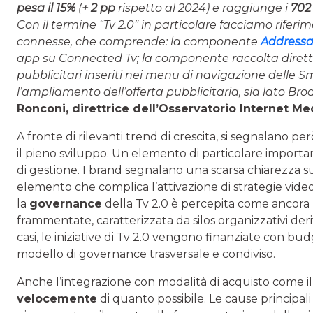
pesa il 15%
(
+ 2 pp
rispetto al 2024) e raggiunge i
702 
Con il termine “Tv 2.0” in particolare facciamo riferim
connesse, che comprende: la componente
Addressa
app su Connected Tv; la componente raccolta dirett
pubblicitari inseriti nei menu di navigazione delle 
l’ampliamento dell’offerta pubblicitaria, sia lato Bro
Ronconi, direttrice dell’Osservatorio Internet Me
A fronte di rilevanti trend di crescita, si segnalano 
il pieno sviluppo. Un elemento di particolare importan
di gestione. I brand segnalano una scarsa chiarezza sugl
elemento che complica l’attivazione di strategie vide
la
governance
della Tv 2.0 è percepita come ancora
frammentate, caratterizzata da silos organizzativi deriv
casi, le iniziative di Tv 2.0 vengono finanziate con bu
modello di governance trasversale e condiviso.
Anche l’integrazione con modalità di acquisto come i
velocemente
di quanto possibile. Le cause principa