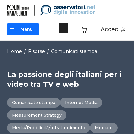
Vai
al
contenuto
Accedi
Menù
Menù
Home
/
Risorse
/
Comunicati stampa
La passione degli italiani per i
video tra TV e web
Comunicato stampa
Internet Media
Measurement Strategy
Media/Pubblicità/Intrattenimento
Mercato