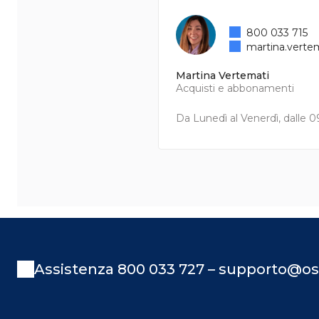
800 033 715
martina.verte
Martina Vertemati
Acquisti e abbonamenti
Da Lunedì al Venerdì, dalle 09
Assistenza 800 033 727 – supporto@os