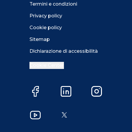
Termini e condizioni
Privacy policy
Cookie policy
Sitemap
Dichiarazione di accessibilità
Cookie Center
Facebook
LinkedIn
Instagram
Close GDPR 
YouTube
X
Accetta
Più opzioni
Close GDPR 