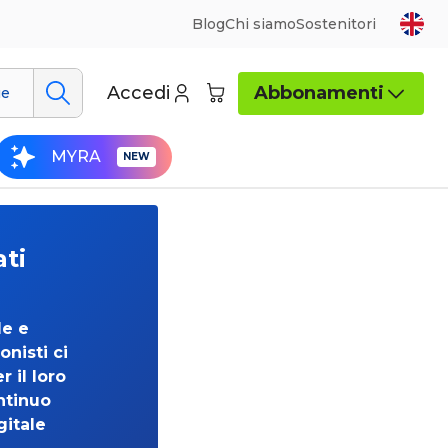
Blog
Chi siamo
Sostenitori
Accedi
Abbonamenti
ue
MYRA
ati
de e
onisti ci
 il loro
ntinuo
gitale