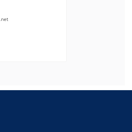
.net
8