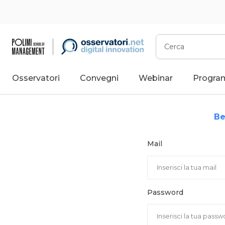
Vai
al
contenuto
Cerca
Osservatori
Convegni
Webinar
Progra
Be
Mail
Password