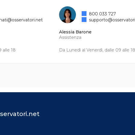
800 033 727
mati@osservatori.net
supporto@osservatori
Alessia Barone
Assistenza
 alle 18
Da Lunedì al Venerdì, dalle 09 alle 1
servatori.net