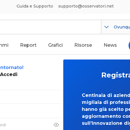
Guida e Supporto
supporto@osservatori.net
Ovunq
mmi
Report
Grafici
Risorse
News
ntornato!
Registr
Accedi
Centinaia di azien
migliaia di professi
hanno già scelto per
aggiornamento co
sull’Innovazione di