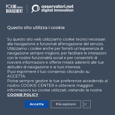
I trend del Digital Advertising: come
approcciarsi a un mercato in
evoluzione (2026)
Questo sito utilizza i cookie
PROGRAMMA TEMATICO
Su questo sito web utilizziamo cookie tecnici necessari
alla navigazione e funzionali all’erogazione del servizio.
Utilizziamo i cookie anche per fornirti un’esperienza di
Come cambia il targeting pubblicitario
navigazione sempre migliore, per facilitare le interazioni
dell'Internet advertising
con le nostre funzionalità social e per consentirti di
ricevere informazioni e offerte mirate aderenti alle tue
WEBINAR
abitudini di navigazione e ai tuoi interessi.
Puoi esprimere il tuo consenso cliccando su
ACCETTA.
Potrai sempre gestire le tue preferenze accedendo al
Vedi tutti
nostro COOKIE CENTER e ottenere maggiori
informazioni sui cookie utilizzati, visitando la nostra
COOKIE POLICY
Accetta
Più opzioni
Close GDPR Co