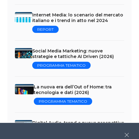
Internet Media: lo scenario del mercato
italiano e i trend in atto nel 2024
REPORT
Social Media Marketing: nuove
strategie e tattiche AI Driven (2026)
PROGRAMMA TEMATICO
La nuova era dell’Out of Home: tra
tecnologia e dati (2026)
PROGRAMMA TEMATICO
Digital Audio, trend e nuove prospettive
tra contenuti e advertising (2026)
Close
PROGRAMMA TEMATICO