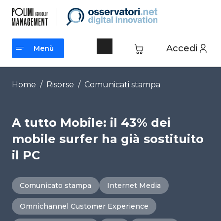
Vai
al
contenuto
Accedi
Menù
Menù
Home
/
Risorse
/
Comunicati stampa
A tutto Mobile: il 43% dei
mobile surfer ha già sostituito
il PC
Comunicato stampa
Internet Media
Omnichannel Customer Experience