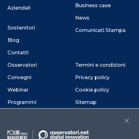
Business case
Aziendali
News
Sostenitori
Comunicati Stampa
Blog
Contatti
Osservatori
Termini e condizioni
Convegni
Privacy policy
Webinar
Cookie policy
Programmi
Sitemap
Dichiarazione di
accessibilità
Close
Cookie Center