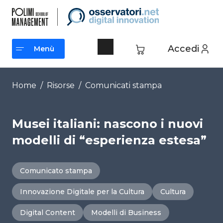
Vai
al
contenuto
Accedi
Menù
Menù
Home
/
Risorse
/
Comunicati stampa
Musei italiani: nascono i nuovi
modelli di “esperienza estesa”
Comunicato stampa
Innovazione Digitale per la Cultura
Cultura
Digital Content
Modelli di Business