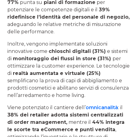
77%
punta su
piani di formazione
per
potenziare le competenze digitali e il
39%
ridefinisce l’identità del personale di negozio,
adeguando le relative metriche di misurazione
delle performance.
Inoltre, vengono implementate soluzioni
innovative come
chioschi digitali (31%)
e sistemi
di
monitoraggio dei flussi in store (31%)
per
ottimizzare la customer experience. Le tecnologie
di
realtà aumentata e virtuale (25%)
semplificano la prova di capi di abbigliamento e
prodotti cosmetici e abilitano servizi di consulenza
nell’arredamento e home living.
Viene potenziato il cantiere dell’
omnicanalità
: il
38% dei retailer adotta sistemi centralizzati
di order management,
mentre il
44% integra
le scorte tra eCommerce e punti vendita
,
ottimizzando l’inventario e le strutture di