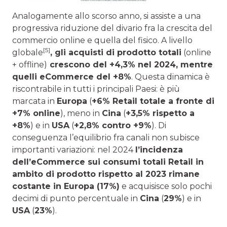
Analogamente allo scorso anno, si assiste a una
progressiva riduzione del divario fra la crescita del
commercio online e quella del fisico. A livello
[5]
globale
, gli acquisti di prodotto totali
(online
+ offline)
crescono del +4,3% nel 2024, mentre
quelli eCommerce del +8%
. Questa dinamica è
riscontrabile in tutti i principali Paesi: è più
marcata in
Europa
(
+6% Retail totale a fronte di
+7% online
), meno in
Cina
(
+3,5% rispetto a
+8%
) e in
USA
(
+2,8% contro +9%
). Di
conseguenza l’equilibrio fra canali non subisce
importanti variazioni: nel 2024
l’incidenza
dell’eCommerce sui consumi totali Retail in
ambito di prodotto rispetto al 2023 rimane
costante in Europa (17%)
e acquisisce solo pochi
decimi di punto percentuale in
Cina
(
29%
) e in
USA
(
23%
).