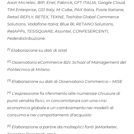
Axon Micrelec, BIP, Enel, Fabrick, GFT ITALIA, Google Cloud,
TIM Enterprise, GS1 Italy, M-Cube, PAX Italia, Poste Italiane,
Retail REPLY, RETEX, TEKNE, Toshiba Global Commerce
Solutions, Vodafone Italia; Blue BI, RETANO Solutions,
RetAPPs, TESISQUARE; Assintel, CONFESERCENTI,
Federdistribuzione.
[1]
Elaborazione su dati di Istat
[2]
Osservatorio eCommerce B2c School of Management del
Politecnico di Milano
[3]
Elaborazione su dati di Osservatorio Commercio – MISE
[4]
L’espressione fa riferimento alle numerose chiusure di
punti vendita fisici, in concomitanza con una crisi
economica globale e un cambiamento nei modelli di
consumo e nei comportamenti d’acquisto
[5]
Elaborazione a partire da molteplici fonti (eMarketer,
Forrester Research, etc.)