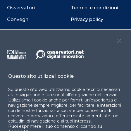
Osservatori
Termini e condizioni
Convegni
Privacy policy
Webinar
Cookie policy
Programmi
Sitemap
Close
Dichiarazione di
accessibilità
Cookie Center
Questo sito utilizza i cookie
Su questo sito web utilizziamo cookie tecnici necessari
alla navigazione e funzionali all’erogazione del servizio.
Utilizziamo i cookie anche per fornirti un’esperienza di
Facebook
LinkedIn
Instag
navigazione sempre migliore, per facilitare le interazioni
con le nostre funzionalità social e per consentirti di
ricevere informazioni e offerte mirate aderenti alle tue
abitudini di navigazione e ai tuoi interessi.
Puoi esprimere il tuo consenso cliccando su
YouTube
X