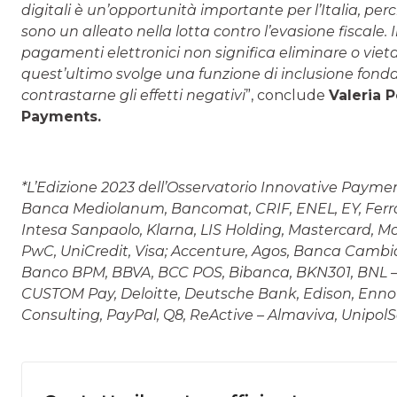
digitali è un’opportunità importante per l’Italia, per
sono un alleato nella lotta contro l’evasione fiscale.
pagamenti elettronici non significa eliminare o vie
quest’ultimo svolge una funzione di inclusione fondame
contrastarne gli effetti negativi
”, conclude
Valeria P
Payments.
*L’Edizione 2023 dell’Osservatorio Innovative Paymen
Banca Mediolanum, Bancomat, CRIF, ENEL, EY, Ferrovi
Intesa Sanpaolo, Klarna, LIS Holding, Mastercard, Mo
PwC, UniCredit, Visa; Accenture, Agos, Banca Cambia
Banco BPM, BBVA, BCC POS, Bibanca, BKN301, BNL –
CUSTOM Pay, Deloitte, Deutsche Bank, Edison, Enno
Consulting, PayPal, Q8, ReActive – Almaviva, UnipolSa