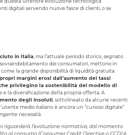
 se questa ulteriore evoluzione tecnologica
 digitali servendo nuove fasce di clienti, o se
ciuto in Italia
, ma l’attuale periodo storico, segnato
 sovraindebitamento dei consumatori, mettono in
ome la grande disponibilità di liquidità gratuita.
 propri margini erosi dall’aumento dei tassi
e privilegino la sostenibilità del modello di
e la diversificazione della propria offerta. A
umento degli insoluti
, sottolineato da alcune recenti
 l’utente medio italiano è ancora un “curioso digitale”
ingente necessità.
anni riguarderà l’evoluzione normativa, dal momento
edito al consumo (Consumer Credit Directive o CCD) è