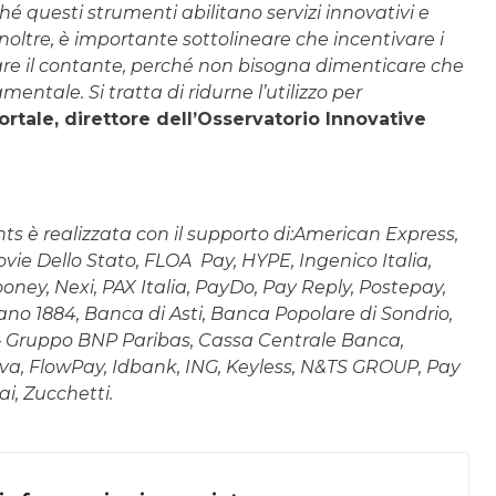
ché questi strumenti abilitano servizi innovativi e
 Inoltre, è importante sottolineare che incentivare i
tare il contante, perché non bisogna dimenticare che
ntale. Si tratta di ridurne l’utilizzo per
ortale, direttore dell’Osservatorio Innovative
ts è realizzata con il supporto di:American Express,
e Dello Stato, FLOA Pay, HYPE, Ingenico Italia,
oney, Nexi, PAX Italia, PayDo, Pay Reply, Postepay,
no 1884, Banca di Asti, Banca Popolare di Sondrio,
 Gruppo BNP Paribas, Cassa Centrale Banca,
va, FlowPay, Idbank, ING, Keyless, N&TS GROUP, Pay
i, Zucchetti.