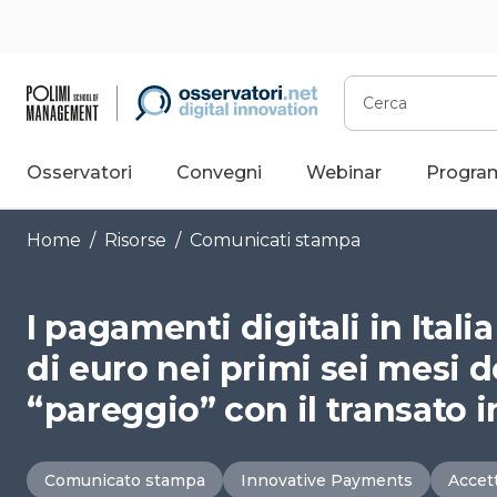
Vai
al
contenuto
Cerca
Osservatori
Convegni
Webinar
Progra
Home
/
Risorse
/
Comunicati stampa
I pagamenti digitali in Ital
di euro nei primi sei mesi d
“pareggio” con il transato i
Comunicato stampa
Innovative Payments
Accet