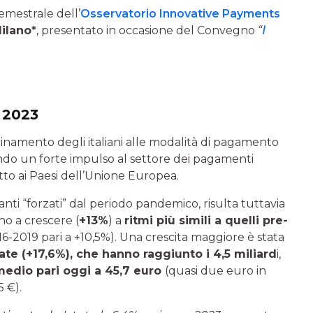
emestrale dell’
Osservatorio Innovative Payments
ilano*
, presentato in occasione del Convegno
“
I
e 2023
amento degli italiani alle modalità di pagamento
do un forte impulso al settore dei pagamenti
etto ai Paesi dell’Unione Europea.
avanti “forzati” dal periodo pandemico, risulta tuttavia
o a crescere (
+13%
) a
ritmi più simili a quelli pre-
6-2019 pari a +10,5%). Una crescita maggiore è stata
ate (+17,6%), che hanno raggiunto i 4,5 miliard
i,
medio pari oggi a 45,7 euro
(quasi due euro in
5 €).