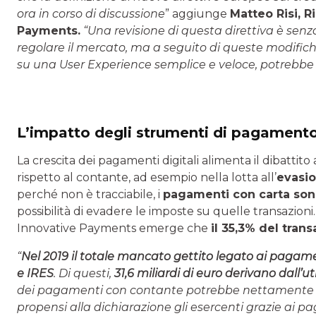
ora in corso di discussione
” aggiunge
Matteo Risi, R
Payments.
“Una revisione di questa direttiva è sen
regolare il mercato, ma a seguito di queste modifiche
su una User Experience semplice e veloce, potrebbe
L’impatto degli strumenti di pagamento 
La crescita dei pagamenti digitali alimenta il dibattit
rispetto al contante, ad esempio nella lotta all’
evasio
perché non è tracciabile, i
pagamenti con carta sono
possibilità di evadere le imposte su quelle transazioni.
Innovative Payments emerge che
il 35,3% del tran
“
Nel 2019 il totale mancato gettito legato ai pagament
e IRES
. Di questi,
31,6 miliardi di euro derivano dall’u
dei pagamenti con contante potrebbe nettamente r
propensi alla dichiarazione gli esercenti grazie ai p