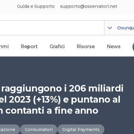
Guida e Supporto
supporto@osservatori.net
Ovunq
mmi
Report
Grafici
Risorse
News
ia raggiungono i 206 miliardi
el 2023 (+13%) e puntano al
n contanti a fine anno
tazione
Consumatori
Digital Payments