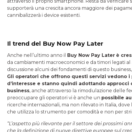
attraverso il proprio smartphone. Resta da verificare
supporterà una crescita ancora maggiore dei pagamenti
cannibalizzerà i device esistenti.
Il trend del Buy Now Pay Later
Anche nell’ultimo anno il
Buy Now Pay Later
è cres
da cambiamenti macroeconomici e da timori legati al
discussione alcuni dei fondamenti di questo business, c
Gli operatori che offrono questi servizi vedono i
d’interesse e stanno quindi adottando approcci ch
business
, anche attraverso la rimodulazione delle fee 
preoccupare gli operatori vi è anche un
possibile a
ricerche internazionali, ma non rilevato in Italia, dove
che utilizza lo strumento per comodità e non per str
“L’aspetto più rilevante per il settore dei prossimi 
che la definizione di nuove direttive europee sul cr