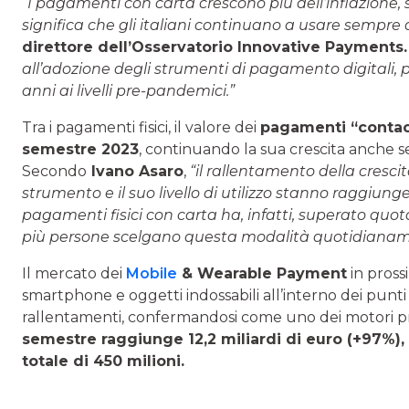
“I pagamenti con carta crescono più dell’inflazione,
significa che gli italiani continuano a usare sempre 
direttore dell’Osservatorio Innovative Payments.
all’adozione degli strumenti di pagamento digitali, p
anni ai livelli pre-pandemici.”
Tra i pagamenti fisici, il valore dei
pagamenti “contac
semestre 2023
, continuando la sua crescita anche se
Secondo
Ivano Asaro
,
“il rallentamento della crescit
strumento e il suo livello di utilizzo stanno raggiunge
pagamenti fisici con carta ha, infatti, superato qu
più persone scelgano questa modalità quotidianam
Il mercato dei
Mobile
& Wearable Payment
in pross
smartphone e oggetti indossabili all’interno dei punti
rallentamenti, confermandosi come uno dei motori princ
semestre raggiunge 12,2 miliardi di euro (+97%),
totale di 450 milioni.