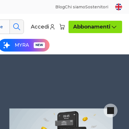
Blog
Chi siamo
Sostenitori
Accedi
Abbonamenti
ue
MYRA