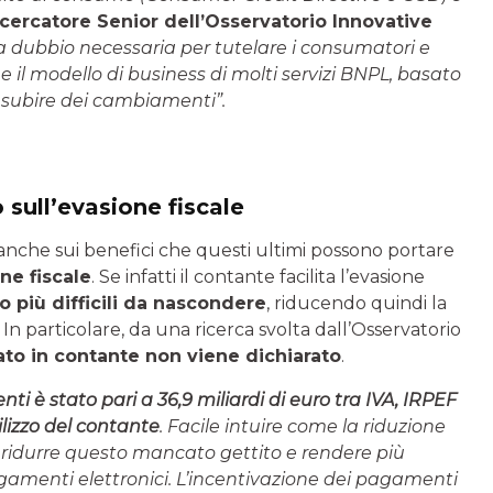
icercatore Senior dell’Osservatorio Innovative
za dubbio necessaria per tutelare i consumatori e
 il modello di business di molti servizi BNPL, basato
 subire dei cambiamenti”.
sull’evasione fiscale
o anche sui benefici che questi ultimi possono portare
ne fiscale
. Se infatti il contante facilita l’evasione
 più difficili da nascondere
, riducendo quindi la
 In particolare, da una ricerca svolta dall’Osservatorio
sato in contante non viene dichiarato
.
i è stato pari a 36,9 miliardi di euro tra IVA, IRPEF
tilizzo del contante
. Facile intuire come la riduzione
idurre questo mancato gettito e rendere più
agamenti elettronici. L’incentivazione dei pagamenti