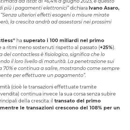
 stimata da Istat al +6,4% a giugno 2023, e questo
di più i pagamenti elettronici”
dichiara
Ivano Asaro,
“Senza ulteriori effetti esogeni o misure mirate
erò, la crescita andrà ad assestarsi nei prossimi
tless”
ha
superato i 100 miliardi nel primo
 a ritmi meno sostenuti rispetto al passato (
+25%
).
a del contactless è fisiologico, significa che lo
ndo il loro livello di maturità. La penetrazione sui
ota 70% e continua a salire, mostrando come sempre
ente per effettuare un pagamento”.
imità (cioè le transazioni effettuate tramite
 vendita) continua invece la sua corsa senza subire
ipali della crescita: il
transato del primo
 mentre le transazioni crescono del 108% per un