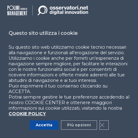
Questo sito utilizza i cookie
Le migliori Aziende italiane si aggiornano su
Osservatori.net
Su questo sito web utilizziamo cookie tecnici necessari
alla navigazione e funzionali all’erogazione del servizio.
Scopri i piani business
Utilizziamo i cookie anche per fornirti un’esperienza di
su misura per le Aziende
navigazione sempre migliore, per facilitare le interazioni
con le nostre funzionalità social e per consentirti di
ricevere informazioni e offerte mirate aderenti alle tue
abitudini di navigazione e ai tuoi interessi.
Puoi esprimere il tuo consenso cliccando su
ACCETTA.
Potrai sempre gestire le tue preferenze accedendo al
nostro COOKIE CENTER e ottenere maggiori
informazioni sui cookie utilizzati, visitando la nostra
COOKIE POLICY
Accetta
Più opzioni
Close GDPR Co