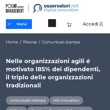
Vai
al
contenuto
Accedi
Menù
Menù
Home
/
Risorse
/
Comunicati stampa
Nelle organizzazioni agili é
motivato l85% dei dipendenti,
il triplo delle organizzazioni
tradizionali
Comunicato stampa
HR Innovation