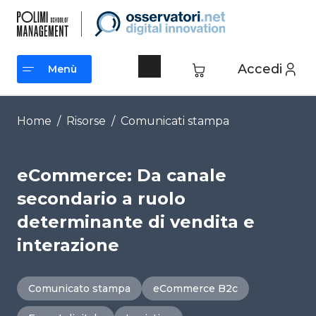
Vai
al
contenuto
Accedi
Menù
Menù
Home
/
Risorse
/
Comunicati stampa
eCommerce: Da canale
secondario a ruolo
determinante di vendita e
interazione
Comunicato stampa
eCommerce B2c