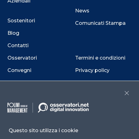
Aziendali
News
Sostenitori
Comunicati Stampa
Blog
Contatti
Osservatori
Termini e condizioni
Convegni
Privacy policy
Webinar
Cookie policy
Programmi
Sitemap
Close
Dichiarazione di
accessibilità
Cookie Center
Questo sito utilizza i cookie