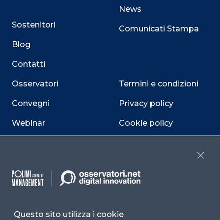
News
Sostenitori
Comunicati Stampa
Blog
Contatti
Osservatori
Termini e condizioni
Convegni
Privacy policy
Webinar
Cookie policy
Programmi
Sitemap
Close
Dichiarazione di
accessibilità
Cookie Center
Questo sito utilizza i cookie