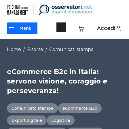
Vai
al
contenuto
Accedi
Menù
Menù
Home
/
Risorse
/
Comunicati stampa
eCommerce B2c in Italia:
servono visione, coraggio e
perseveranza!
Comunicato stampa
eCommerce B2c
Export digitale
Logistica