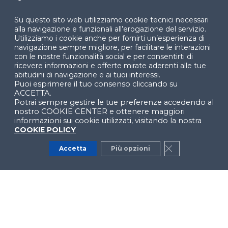
Cookie Center
Su questo sito web utilizziamo cookie tecnici necessari
alla navigazione e funzionali all’erogazione del servizio.
Utilizziamo i cookie anche per fornirti un’esperienza di
navigazione sempre migliore, per facilitare le interazioni
con le nostre funzionalità social e per consentirti di
Facebook
LinkedIn
Instag
ricevere informazioni e offerte mirate aderenti alle tue
abitudini di navigazione e ai tuoi interessi.
Puoi esprimere il tuo consenso cliccando su
ACCETTA.
YouTube
X
Potrai sempre gestire le tue preferenze accedendo al
nostro COOKIE CENTER e ottenere maggiori
informazioni sui cookie utilizzati, visitando la nostra
COOKIE POLICY
Accetta
Più opzioni
Close GDPR Co
© 2024 Copyright © Politecnico di Milano Dipartimento
di Ingegneria Gestionale