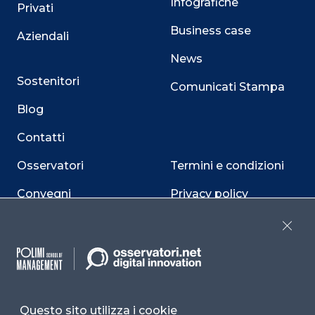
Infografiche
Privati
Business case
Aziendali
News
Sostenitori
Comunicati Stampa
Blog
Contatti
Osservatori
Termini e condizioni
Convegni
Privacy policy
Webinar
Cookie policy
Close
Programmi
Sitemap
Dichiarazione di
accessibilità
Questo sito utilizza i cookie