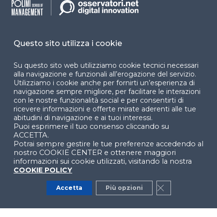
Cookie Center
Questo sito utilizza i cookie
Su questo sito web utilizziamo cookie tecnici necessari
Facebook
LinkedIn
Instag
alla navigazione e funzionali all’erogazione del servizio.
Utilizziamo i cookie anche per fornirti un’esperienza di
navigazione sempre migliore, per facilitare le interazioni
con le nostre funzionalità social e per consentirti di
YouTube
X
ricevere informazioni e offerte mirate aderenti alle tue
abitudini di navigazione e ai tuoi interessi.
Puoi esprimere il tuo consenso cliccando su
ACCETTA.
Potrai sempre gestire le tue preferenze accedendo al
nostro COOKIE CENTER e ottenere maggiori
informazioni sui cookie utilizzati, visitando la nostra
COOKIE POLICY
© 2024 Copyright © Politecnico di Milano Dipartimento
di Ingegneria Gestionale
Accetta
Più opzioni
Close GDPR Co