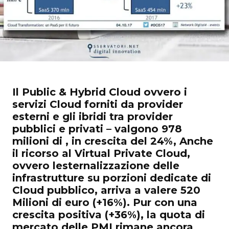
Il Public & Hybrid Cloud ovvero i
servizi Cloud forniti da provider
esterni e gli ibridi tra provider
pubblici e privati – valgono 978
milioni di , in crescita del 24%, Anche
il ricorso al Virtual Private Cloud,
ovvero lesternalizzazione delle
infrastrutture su porzioni dedicate di
Cloud pubblico, arriva a valere 520
Milioni di euro (+16%). Pur con una
crescita positiva (+36%), la quota di
mercato delle PMI rimane ancora