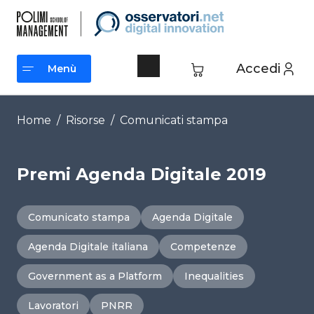
Vai
al
contenuto
Accedi
Menù
Menù
Home
/
Risorse
/
Comunicati stampa
Premi Agenda Digitale 2019
Comunicato stampa
Agenda Digitale
Agenda Digitale italiana
Competenze
Government as a Platform
Inequalities
Lavoratori
PNRR