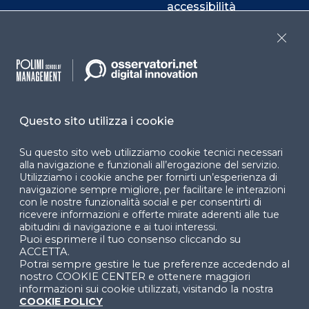
accessibilità
Cookie Center
Close
Facebook
LinkedIn
Instag
Questo sito utilizza i cookie
Su questo sito web utilizziamo cookie tecnici necessari
YouTube
X
alla navigazione e funzionali all’erogazione del servizio.
Utilizziamo i cookie anche per fornirti un’esperienza di
navigazione sempre migliore, per facilitare le interazioni
con le nostre funzionalità social e per consentirti di
ricevere informazioni e offerte mirate aderenti alle tue
abitudini di navigazione e ai tuoi interessi.
Puoi esprimere il tuo consenso cliccando su
ACCETTA.
Potrai sempre gestire le tue preferenze accedendo al
© 2024 Copyright © Politecnico di Milano Dipartimento
nostro COOKIE CENTER e ottenere maggiori
di Ingegneria Gestionale
informazioni sui cookie utilizzati, visitando la nostra
COOKIE POLICY