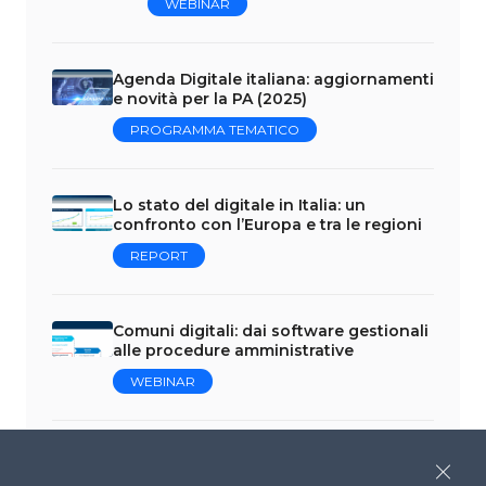
WEBINAR
Agenda Digitale italiana: aggiornamenti
e novità per la PA (2025)
PROGRAMMA TEMATICO
Lo stato del digitale in Italia: un
confronto con l’Europa e tra le regioni
REPORT
Comuni digitali: dai software gestionali
alle procedure amministrative
WEBINAR
Il Piano Triennale per l’Informatica
nella PA italiana: aggiornamenti e
Close