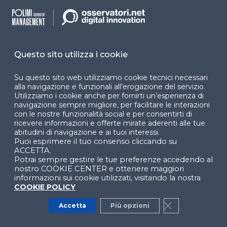
prossimi passi
WEBINAR
Innovazione nella PA: AI, citizen
Questo sito utilizza i cookie
experience, procurement e servizi
digitali (2026)
Su questo sito web utilizziamo cookie tecnici necessari
alla navigazione e funzionali all’erogazione del servizio.
PROGRAMMA TEMATICO
Utilizziamo i cookie anche per fornirti un’esperienza di
navigazione sempre migliore, per facilitare le interazioni
con le nostre funzionalità social e per consentirti di
Public procurement e mercato del
ricevere informazioni e offerte mirate aderenti alle tue
digitale dopo il PNRR
abitudini di navigazione e ai tuoi interessi.
Puoi esprimere il tuo consenso cliccando su
WEBINAR
ACCETTA.
Potrai sempre gestire le tue preferenze accedendo al
nostro COOKIE CENTER e ottenere maggiori
informazioni sui cookie utilizzati, visitando la nostra
Digitalizzazione dei Comuni: come
COOKIE POLICY
misurare il progresso
WEBINAR
Accetta
Più opzioni
Close GDPR Co