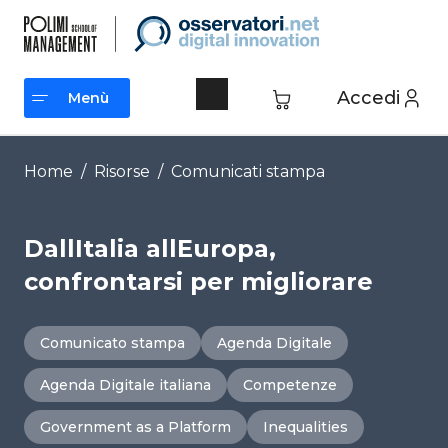
Vai
al
contenuto
Accedi
Menù
Menù
Home
/
Risorse
/
Comunicati stampa
DallItalia allEuropa,
confrontarsi per migliorare
Comunicato stampa
Agenda Digitale
Agenda Digitale italiana
Competenze
Government as a Platform
Inequalities