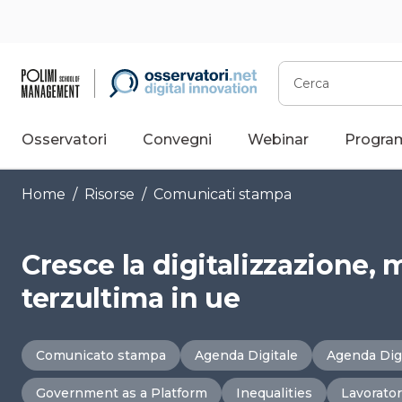
Vai
al
contenuto
Cerca
Osservatori
Convegni
Webinar
Progra
Home
/
Risorse
/
Comunicati stampa
Cresce la digitalizzazione, m
terzultima in ue
Comunicato stampa
Agenda Digitale
Agenda Digi
Government as a Platform
Inequalities
Lavorator