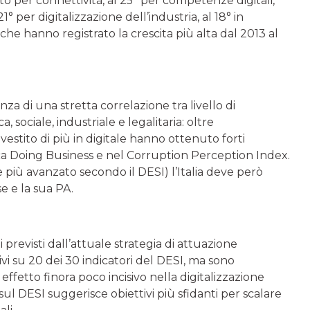
o per connettività, al 25° per competenze digitali,
1° per digitalizzazione dell’industria, al 18° in
i che hanno registrato la crescita più alta dal 2013 al
za di una stretta correlazione tra livello di
 sociale, industriale e legalitaria: oltre
estito di più in digitale hanno ottenuto forti
fica Doing Business e nel Corruption Perception Index.
e più avanzato secondo il DESI) l’Italia deve però
e e la sua PA.
i previsti dall’attuale strategia di attuazione
ivi su 20 dei 30 indicatori del DESI, ma sono
effetto finora poco incisivo nella digitalizzazione
ul DESI suggerisce obiettivi più sfidanti per scalare