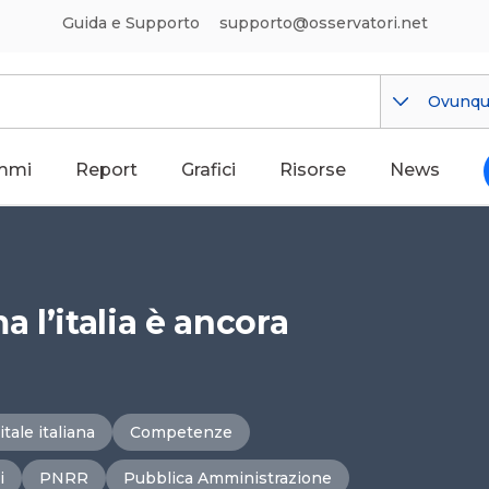
Guida e Supporto
supporto@osservatori.net
Ovunq
mmi
Report
Grafici
Risorse
News
a l’italia è ancora
tale italiana
Competenze
i
PNRR
Pubblica Amministrazione