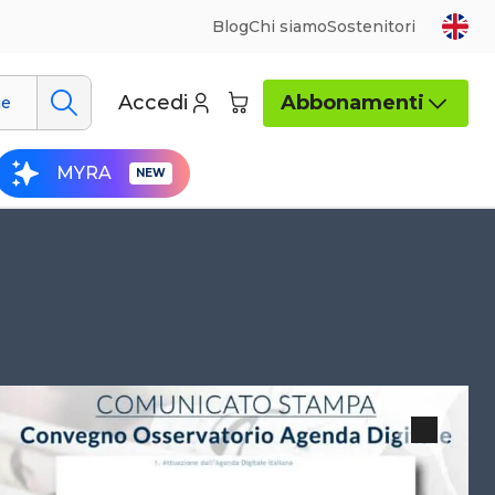
Blog
Chi siamo
Sostenitori
Accedi
Abbonamenti
ue
MYRA