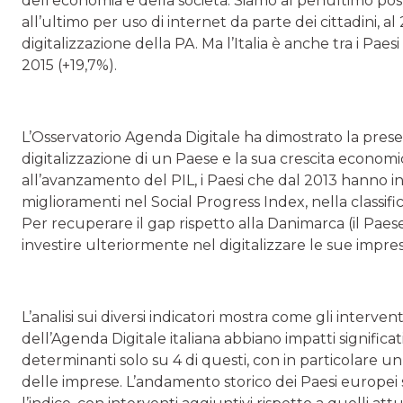
dell’economia e della società. Siamo al penultimo post
all’ultimo per uso di internet da parte dei cittadini, al 2
digitalizzazione della PA. Ma l’Italia è anche tra i Paes
2015 (+19,7%).
L’Osservatorio Agenda Digitale ha dimostrato la presen
digitalizzazione di un Paese e la sua crescita economica,
all’avanzamento del PIL, i Paesi che dal 2013 hanno inv
miglioramenti nel Social Progress Index, nella classi
Per recuperare il gap rispetto alla Danimarca (il Paes
investire ulteriormente nel digitalizzare le sue impres
L’analisi sui diversi indicatori mostra come gli intervent
dell’Agenda Digitale italiana abbiano impatti significat
determinanti solo su 4 di questi, con in particolare un 
delle imprese. L’andamento storico dei Paesi europei s