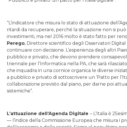
“Pubblico e privato: un patto per l’Italia digitale”.
“L’indicatore che misura lo stato di attuazione dell’A
ritardi da recuperare, perché la situazione non si pu
investimenti, ma nel 2016 molto è stato fatto per rend
Perego
, Direttore scientifico degli Osservatori Digit
continuare con decisione. L’esperienza degli altri Paes
pubblico e privato, che devono prendere consapevole
triennale per l’Informatica nella PA, che sarà rilascia
che inquadra in una cornice organica le diverse iniziat
a pubblico e privato di sottoscrivere un ‘Patto per l’It
collaborazione previsto dal piano, per darne poi attu
sistemiche”.
L’attuazione dell’Agenda Digitale
– L’Italia è 25es
— l’indice della Commissione Europea che misura i pro