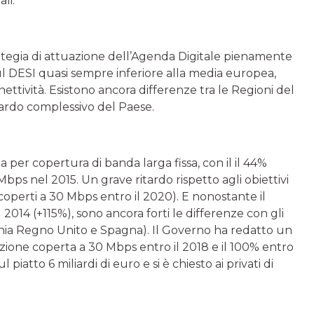
li.
ategia di attuazione dell’Agenda Digitale pienamente
sul DESI quasi sempre inferiore alla media europea,
nettività. Esistono ancora differenze tra le Regioni del
tardo complessivo del Paese.
opa per copertura di banda larga fissa, con il il 44%
ps nel 2015. Un grave ritardo rispetto agli obiettivi
i coperti a 30 Mbps entro il 2020). E nonostante il
 2014 (+115%), sono ancora forti le differenze con gli
olonia Regno Unito e Spagna). Il Governo ha redatto un
ione coperta a 30 Mbps entro il 2018 e il 100% entro
 piatto 6 miliardi di euro e si è chiesto ai privati di