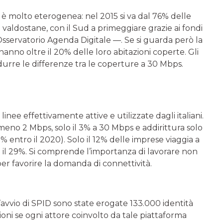
e è molto eterogenea: nel 2015 si va dal 76% delle
 valdostane, con il Sud a primeggiare grazie ai fondi
’Osservatorio Agenda Digitale —. Se si guarda però la
nno oltre il 20% delle loro abitazioni coperte. Gli
ridurre le differenze tra le coperture a 30 Mbps.
inee effettivamente attive e utilizzate dagli italiani.
meno 2 Mbps, solo il 3% a 30 Mbps e addirittura solo
% entro il 2020). Solo il 12% delle imprese viaggia a
 il 29%. Si comprende l’importanza di lavorare non
er favorire la domanda di connettività.
’avvio di SPID sono state erogate 133.000 identità
lioni se ogni attore coinvolto da tale piattaforma