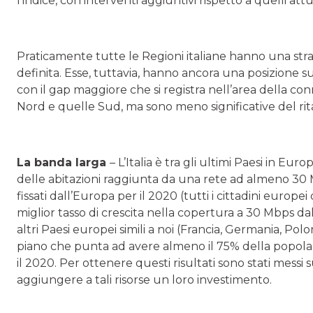
l’indice, con interventi aggiuntivi rispetto a quelli attua
Praticamente tutte le Regioni italiane hanno una str
definita. Esse, tuttavia, hanno ancora una posizione 
con il gap maggiore che si registra nell’area della con
Nord e quelle Sud, ma sono meno significative del ri
La banda larga
– L’Italia è tra gli ultimi Paesi in Eur
delle abitazioni raggiunta da una rete ad almeno 30 Mb
fissati dall’Europa per il 2020 (tutti i cittadini europe
miglior tasso di crescita nella copertura a 30 Mbps dal
altri Paesi europei simili a noi (Francia, Germania, P
piano che punta ad avere almeno il 75% della popolaz
il 2020. Per ottenere questi risultati sono stati messi sul
aggiungere a tali risorse un loro investimento.