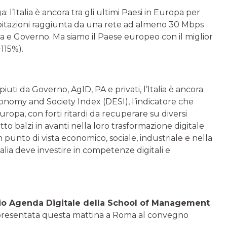
: l’Italia è ancora tra gli ultimi Paesi in Europa per
 abitazioni raggiunta da una rete ad almeno 30 Mbps
pa e Governo. Ma siamo il Paese europeo con il miglior
115%).
iuti da Governo, AgID, PA e privati, l’Italia è ancora
conomy and Society Index (DESI), l’indicatore che
uropa, con forti ritardi da recuperare su diversi
tto balzi in avanti nella loro trasformazione digitale
nto di vista economico, sociale, industriale e nella
talia deve investire in competenze digitali e
io Agenda Digitale della School of Management
presentata questa mattina a Roma al convegno